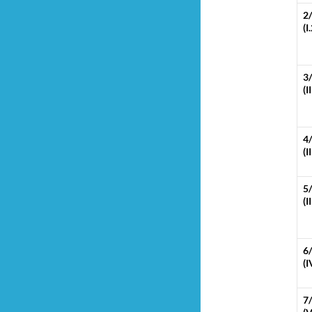
2
(I
3
(I
4
(I
5
(I
6
(I
7