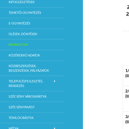
KIFÜGGESZTÉSEK
TEMETŐI ÜGYINTÉZÉS
2
E-ÜGYINTÉZÉS
ÜLÉSEK, DÖNTÉSEK
RENDELETEK
KÖZÉRDEKŰ ADATOK
KÖZBESZERZÉSEK,
1
BESZERZÉSEK, PÁLYÁZATOK
(I
TELEPÜLÉSFEJLESZTÉS,
RENDEZÉS
2
(I
SZÉCSÉNY VÁROSKÁRTYA
SZÉCSÉNYINVEST
3
TÖMLÖCBÁSTYA
(I
MÉDIA