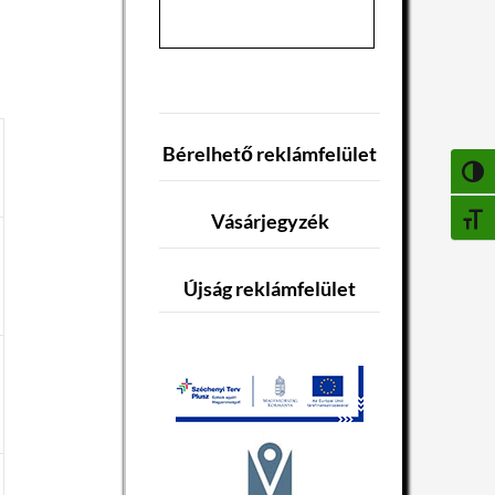
Bérelhető reklámfelület
NAGY
Vásárjegyzék
BETŰ
Újság reklámfelület