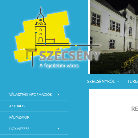
KILÉPÉS A TARTALOMBA
Keresés
Szécsény a fejedelmi Város
SZÉCSÉNYRŐL
TURI
Szécsény Város Hivatalos Weboldala
VÁLASZTÁSI INFORMÁCIÓK
AKTUÁLIS
R
PÁLYÁZATOK
ÜGYINTÉZÉS