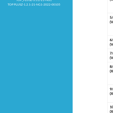
TOP PLUSZ-1.2.1-21-NG1-2022-00105
5
(V
6
(V
7
(V
8
(X
9
(X
1
(X