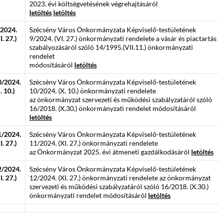
2023. évi költségvetésének végrehajtásáról
letöltés
letöltés
/2024.
Szécsény Város Önkormányzata Képviselő-testületének
I. 27.)
9/2024. (VI. 27.) önkormányzati rendelete a vásár és piactartás
szabályozásáról szóló 14/1995.(VII.11.) önkormányzati
rendelet
módosításáról
letöltés
0/2024.
Szécsény Város Önkormányzata Képviselő-testületének
. 10.)
10/2024. (X. 10.) önkormányzati rendelete
az önkormányzat szervezeti és működési szabályzatáról szóló
16/2018. (X.30.) önkormányzati rendelet módosításáról
letöltés
1/2024.
Szécsény Város Önkormányzata Képviselő-testületének
I. 27.)
11/2024. (XI. 27.) önkormányzati rendelete
az Önkormányzat 2025. évi átmeneti gazdálkodásáról
letöltés
2/2024.
Szécsény Város Önkormányzata Képviselő-testületének
I. 27.)
12/2024. (XI. 27.) önkormányzati rendelete az önkormányzat
szervezeti és működési szabályzatáról szóló 16/2018. (X.30.)
önkormányzati rendelet módosításáról
letöltés