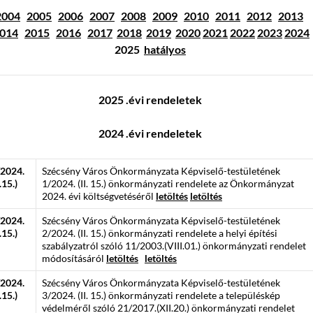
2004
2005
2006
2007
2008
2009
2010
2011
2012
2013
014
2015
2016
2017
2018
2019
2020
2021
2022
2023
2024
2025
hatályos
2025 .évi rendeletek
2024 .évi rendeletek
/2024.
Szécsény Város Önkormányzata Képviselő-testületének
I.15.)
1/2024. (II. 15.) önkormányzati rendelete az Önkormányzat
2024. évi költségvetéséről
letöltés
letöltés
/2024.
Szécsény Város Önkormányzata Képviselő-testületének
I.15.)
2/2024. (II. 15.) önkormányzati rendelete a helyi építési
szabályzatról szóló 11/2003.(VIII.01.) önkormányzati rendelet
módosításáról
letöltés
letöltés
/2024.
Szécsény Város Önkormányzata Képviselő-testületének
I.15.)
3/2024. (II. 15.) önkormányzati rendelete a településkép
védelméről szóló 21/2017.(XII.20.) önkormányzati rendelet