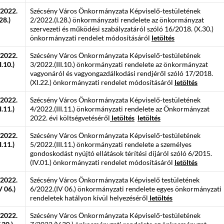
/2022.
Szécsény Város Önkormányzata Képviselő-testületének
.28.)
2/2022.(I.28.) önkormányzati rendelete az önkormányzat
szervezeti és működési szabályzatáról szóló 16/2018. (X.30.)
önkormányzati rendelet módosításáról
letöltés
/2022.
Szécsény Város Önkormányzata Képviselő-testületének
II.10.)
3/2022.(III.10.) önkormányzati rendelete az önkormányzat
vagyonáról és vagyongazdálkodási rendjéről szóló 17/2018.
(XI.22.) önkormányzati rendelet módosításáról
letöltés
/2022.
Szécsény Város Önkormányzata Képviselő-testületének
II.11.)
4/2022.(III.11.) önkormányzati rendelete az Önkormányzat
2022. évi költségvetéséről
letöltés
letöltés
/2022.
Szécsény Város Önkormányzata Képviselő-testületének
II.11.)
5/2022.(III.11.) önkormányzati rendelete a személyes
gondoskodást nyújtó ellátások térítési díjáról szóló 6/2015.
(IV.01.) önkormányzati rendelet módosításáról
letöltés
/2022.
Szécsény Város Önkormányzata Képviselő testületének
V 06.)
6/2022.(IV 06.) önkormányzati rendelete egyes önkormányzati
rendeletek hatályon kívül helyezéséről
letöltés
/2022.
Szécsény Város Önkormányzata Képviselő-testületének