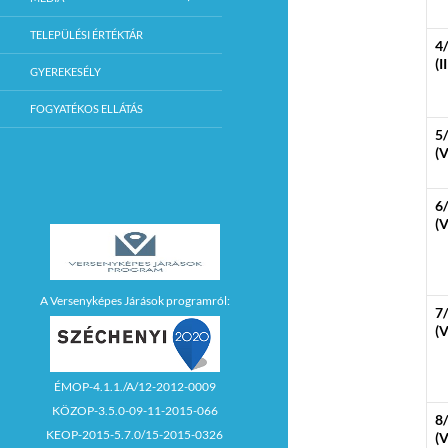
TELEPÜLÉSI ÉRTÉKTÁR
4
(I
GYEREKESÉLY
FOGYATÉKOS ELLÁTÁS
5
(V
6
(V
A Versenyképes Járások programról:
7
(V
ÉMOP-4.1.1./A/12-2012-0009
KÖZOP-3.5.0-09-11-2015-066
8
KEOP-2015-5.7.0/15-2015-0326
(V