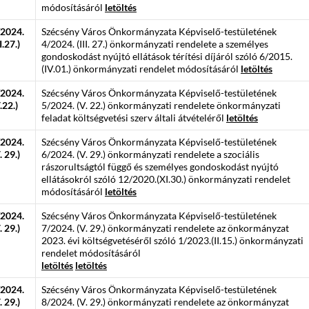
módosításáról
letöltés
/2024.
Szécsény Város Önkormányzata Képviselő-testületének
II.27.)
4/2024. (III. 27.) önkormányzati rendelete a személyes
gondoskodást nyújtó ellátások térítési díjáról szóló 6/2015.
(IV.01.) önkormányzati rendelet módosításáról
letöltés
/2024.
Szécsény Város Önkormányzata Képviselő-testületének
.22.)
5/2024. (V. 22.) önkormányzati rendelete önkormányzati
feladat költségvetési szerv általi átvételéről
letöltés
/2024.
Szécsény Város Önkormányzata Képviselő-testületének
. 29.)
6/2024. (V. 29.) önkormányzati rendelete a szociális
rászorultságtól függő és személyes gondoskodást nyújtó
ellátásokról szóló 12/2020.(XI.30.) önkormányzati rendelet
módosításáról
letöltés
/2024.
Szécsény Város Önkormányzata Képviselő-testületének
. 29.)
7/2024. (V. 29.) önkormányzati rendelete az önkormányzat
2023. évi költségvetéséről szóló 1/2023.(II.15.) önkormányzati
rendelet módosításáról
letöltés
letöltés
/2024.
Szécsény Város Önkormányzata Képviselő-testületének
. 29.)
8/2024. (V. 29.) önkormányzati rendelete az önkormányzat