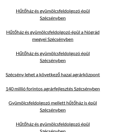
Hűtőház és gyümölcsfeldolgozó épül
Szécsényben
Hűtőház és gyümölcsfeldolgozó épül a Nógrád
megyei Szécsényben
Hűtőház és gyümölcsfeldolgozó épül
Szécsényben
Szécsény lehet a következő hazai agrárközpont
140 millió forintos agrárfejlesztés Szécsényben
Gyümölcsfeldolgozó mellett hűtőház is épül
Szécsényben
Hűtőház és gyümölcsfeldolgozó épül
Szécsényben