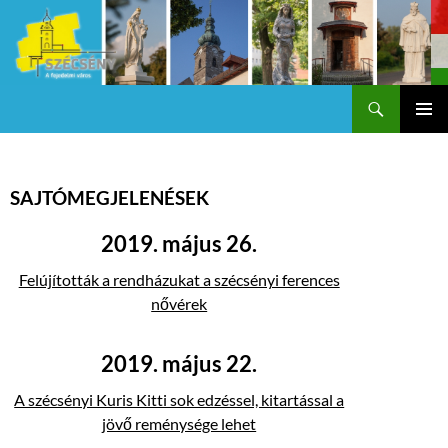
Keresés
Szécsény a fejedelmi Város
KILÉPÉS
Els
A
TARTALOMBA
me
SAJTÓMEGJELENÉSEK
2019. május 26.
Felújították a rendházukat a szécsényi ferences
nővérek
2019. május 22.
A szécsényi Kuris Kitti sok edzéssel, kitartással a
jövő reménysége lehet