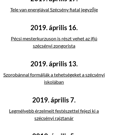
Tele van energiával Szécsény fiatal jegyzője
2019. április 16.
Pécsi mesterkurzuson is részt vehet az ifjú
szécsényi zongorista
2019. április 13.
Szorobánnal formálják a tehetségeket a szécsényi
iskolában
2019. április 7.
Legmélyebb érzelmeit festészettel fejezi ki a
szécsényi rajztanár