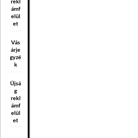
rekl
ámf
elül
et
Vás
árje
gyzé
k
Újsá
g
rekl
ámf
elül
et