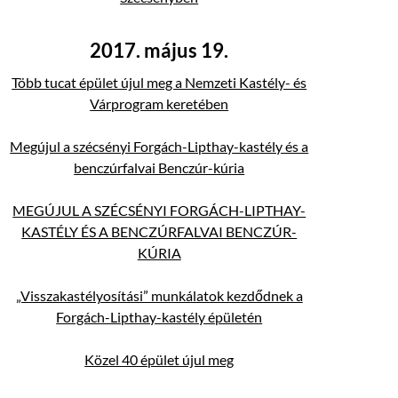
2017. május 19.
Több tucat épület újul meg a Nemzeti Kastély- és
Várprogram keretében
Megújul a szécsényi Forgách-Lipthay-kastély és a
benczúrfalvai Benczúr-kúria
MEGÚJUL A SZÉCSÉNYI FORGÁCH-LIPTHAY-
KASTÉLY ÉS A BENCZÚRFALVAI BENCZÚR-
KÚRIA
„Visszakastélyosítási” munkálatok kezdődnek a
Forgách-Lipthay-kastély épületén
Közel 40 épület újul meg