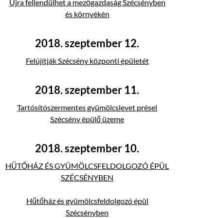
Újra fellendülhet a mezőgazdaság Szécsényben
és környékén
2018. szeptember 12.
Felújítják Szécsény központi épületét
2018. szeptember 11.
Tartósítószermentes gyümölcslevet présel
Szécsény épülő üzeme
2018. szeptember 10.
HŰTŐHÁZ ÉS GYÜMÖLCSFELDOLGOZÓ ÉPÜL
SZÉCSÉNYBEN
Hűtőház és gyümölcsfeldolgozó épül
Szécsényben