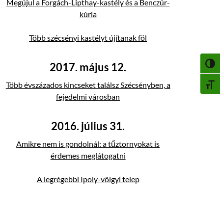
Megújul a Forgách-Lipthay-kastély és a Benczúr-
kúria
Több szécsényi kastélyt újítanak föl
2017. május 12.
NAGY
Több évszázados kincseket találsz Szécsényben, a
BETŰ
fejedelmi városban
2016. július 31.
Amikre nem is gondolnál: a tűztornyokat is
érdemes meglátogatni
A legrégebbi Ipoly-völgyi telep