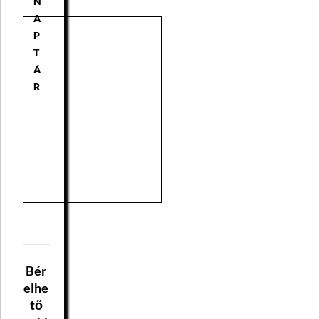
N
A
P
T
Á
R
Bér
elhe
tő