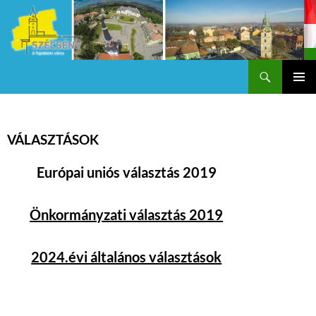
Keresés
Szécsény a fejedelmi Város
KILÉPÉS
Els
A
TARTALOMBA
me
VÁLASZTÁSOK
Európai uniós választás 2019
Önkormányzati választás 2019
2024.évi általános választások