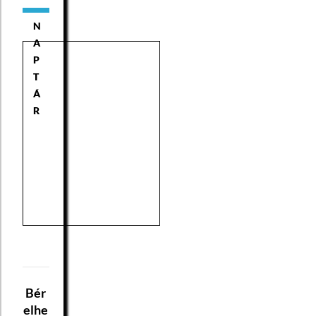
N
A
P
T
Á
R
Bér
elhe