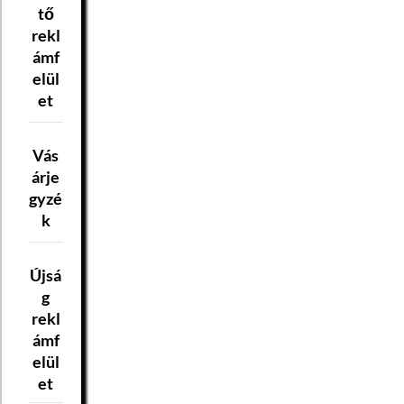
tő
rekl
ámf
elül
et
Vás
árje
gyzé
k
Újsá
g
rekl
ámf
elül
et