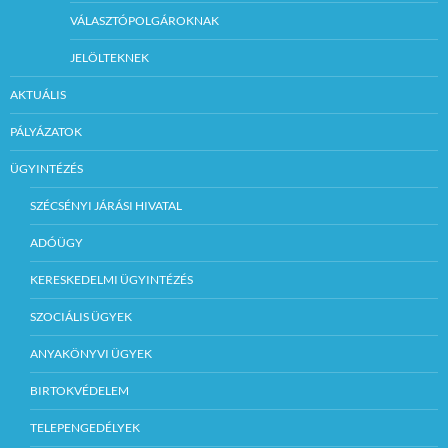
VÁLASZTÓPOLGÁROKNAK
JELÖLTEKNEK
AKTUÁLIS
PÁLYÁZATOK
ÜGYINTÉZÉS
SZÉCSÉNYI JÁRÁSI HIVATAL
ADÓÜGY
KERESKEDELMI ÜGYINTÉZÉS
SZOCIÁLIS ÜGYEK
ANYAKÖNYVI ÜGYEK
BIRTOKVÉDELEM
TELEPENGEDÉLYEK