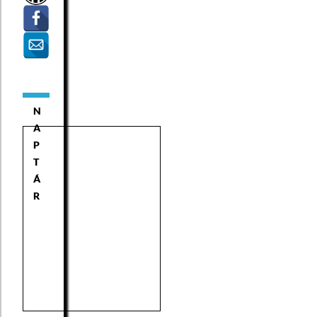
N
A
P
T
Á
R