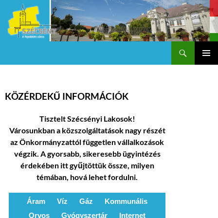
Keresés
Szécsény a fejedelmi Város
KILÉPÉS
Els
A
TARTALOMBA
me
KÖZÉRDEKŰ INFORMÁCIÓK
Tisztelt Szécsényi Lakosok!
Városunkban a közszolgáltatások nagy részét
az Önkormányzattól független vállalkozások
végzik. A gyorsabb, sikeresebb ügyintézés
érdekében itt gyűjtöttük össze, milyen
témában, hová lehet fordulni.