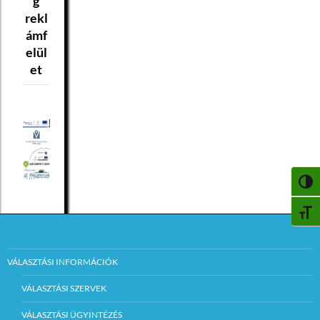
g
rekl
ámf
elül
et
NAGY
BETŰ
VÁLASZTÁSI INFORMÁCIÓK
VÁLASZTÁSI SZERVEK
VÁLASZTÁSI ÜGYINTÉZÉS