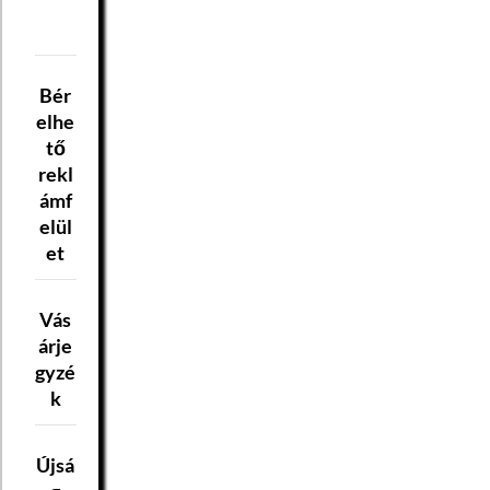
Bér
elhe
tő
rekl
ámf
elül
et
Vás
árje
gyzé
k
Újsá