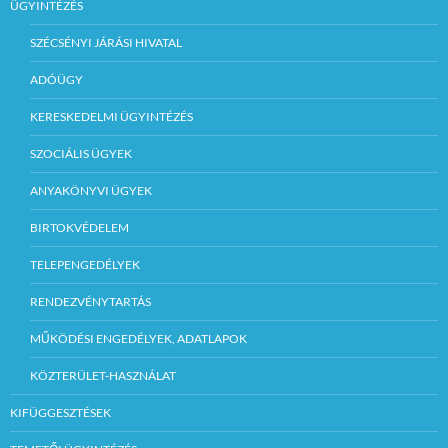
ÜGYINTÉZÉS
SZÉCSÉNYI JÁRÁSI HIVATAL
ADÓÜGY
KERESKEDELMI ÜGYINTÉZÉS
SZOCIÁLIS ÜGYEK
ANYAKÖNYVI ÜGYEK
BIRTOKVÉDELEM
TELEPENGEDÉLYEK
RENDEZVÉNYTARTÁS
MŰKÖDÉSI ENGEDÉLYEK, ADATLAPOK
KÖZTERÜLET-HASZNÁLAT
KIFÜGGESZTÉSEK