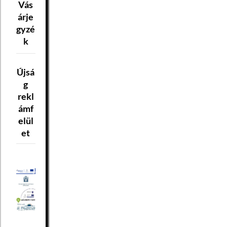
Vás
árje
gyzé
k
Újsá
g
rekl
ámf
elül
et