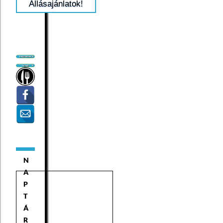
Állásajánlatok!
N
A
P
T
Á
R