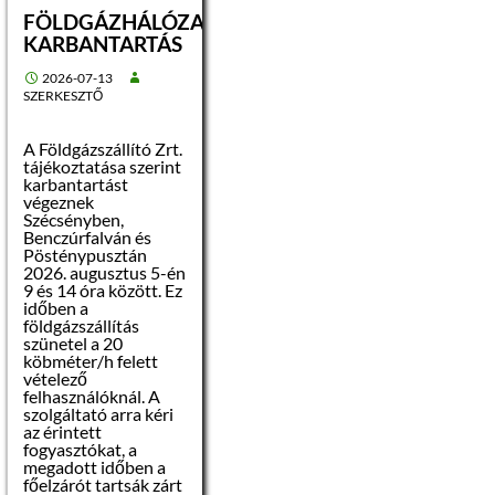
FÖLDGÁZHÁLÓZAT
KARBANTARTÁS
2026-07-13
SZERKESZTŐ
A Földgázszállító Zrt.
tájékoztatása szerint
karbantartást
végeznek
Szécsényben,
Benczúrfalván és
Pösténypusztán
2026. augusztus 5-én
9 és 14 óra között. Ez
időben a
földgázszállítás
szünetel a 20
köbméter/h felett
vételező
felhasználóknál. A
szolgáltató arra kéri
az érintett
fogyasztókat, a
megadott időben a
főelzárót tartsák zárt