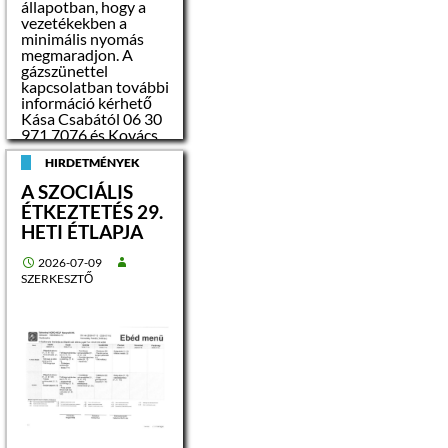
állapotban, hogy a
vezetékekben a
minimális nyomás
megmaradjon. A
gázszünettel
kapcsolatban további
információ kérhető
Kása Csabától 06 30
971 7076 és Kovács
Istvántól 06 20 452
HIRDETMÉNYEK
0499-es
telefonszámon.
A SZOCIÁLIS
ÉTKEZTETÉS 29.
HETI ÉTLAPJA
2026-07-09
SZERKESZTŐ