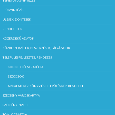
TEMETŐI ÜGYINTÉZÉS
E-ÜGYINTÉZÉS
ÜLÉSEK, DÖNTÉSEK
RENDELETEK
KÖZÉRDEKŰ ADATOK
KÖZBESZERZÉSEK, BESZERZÉSEK, PÁLYÁZATOK
TELEPÜLÉSFEJLESZTÉS, RENDEZÉS
KONCEPCIÓ, STRATÉGIA
ESZKÖZÖK
ARCULATI KÉZIKÖNYV ÉS TELEPÜLÉSKÉPI RENDELET
SZÉCSÉNY VÁROSKÁRTYA
SZÉCSÉNYINVEST
TÖMLÖCBÁSTYA