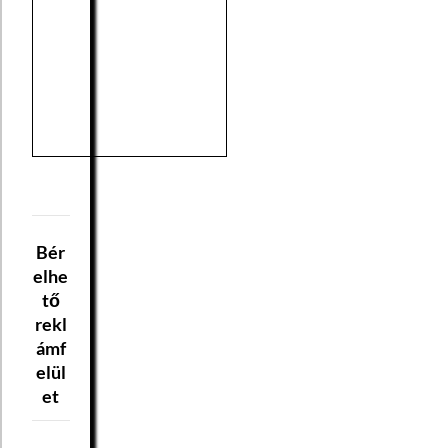
Bér
elhe
tő
rekl
ámf
elül
et