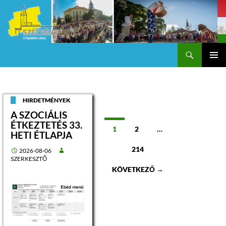
Keresés
Szécsény a fejedelmi Város
KILÉPÉS
Els
A
TARTALOMBA
me
HIRDETMÉNYEK
A SZOCIÁLIS
ÉTKEZTETÉS 33.
Bejegyzések
1
2
…
HETI ÉTLAPJA
navigációja
214
2026-08-06
SZERKESZTŐ
KÖVETKEZŐ →