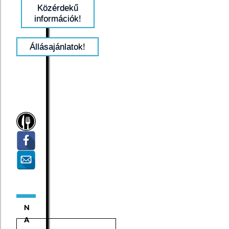
Közérdekű
információk!
Állásajánlatok!
N
A