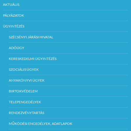
AKTUÁLIS
PÁLYÁZATOK
ÜGYINTÉZÉS
SZÉCSÉNYI JÁRÁSI HIVATAL
ADÓÜGY
KERESKEDELMI ÜGYINTÉZÉS
SZOCIÁLIS ÜGYEK
ANYAKÖNYVI ÜGYEK
BIRTOKVÉDELEM
TELEPENGEDÉLYEK
RENDEZVÉNYTARTÁS
MŰKÖDÉSI ENGEDÉLYEK, ADATLAPOK