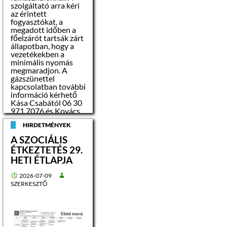
szolgáltató arra kéri
az érintett
fogyasztókat, a
megadott időben a
főelzárót tartsák zárt
állapotban, hogy a
vezetékekben a
minimális nyomás
megmaradjon. A
gázszünettel
kapcsolatban további
információ kérhető
Kása Csabától 06 30
971 7076 és Kovács
Istvántól 06 20 452
HIRDETMÉNYEK
0499-es
telefonszámon.
A SZOCIÁLIS
ÉTKEZTETÉS 29.
HETI ÉTLAPJA
2026-07-09
SZERKESZTŐ