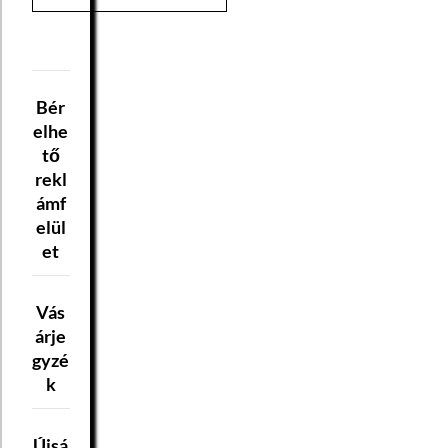
Bér
elhe
tő
rekl
ámf
elül
et
Vás
árje
gyzé
k
Újsá