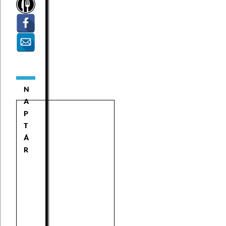
N
A
P
T
Á
R