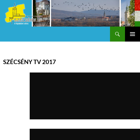
Keresés
Szécsény a fejedelmi Város
KILÉPÉS
Els
A
TARTALOMBA
me
SZÉCSÉNY TV 2017