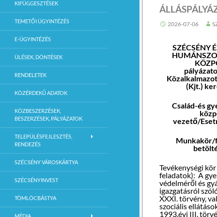
KIFÜGGESZTÉSEK
ÁLLÁSPÁLYÁ
navigációja
TEMETŐI ÜGYINTÉZÉS
2026-07-06
S
E-ÜGYINTÉZÉS
SZÉCSÉNY É
HUMÁNSZO
ÜLÉSEK, DÖNTÉSEK
KÖZP
pályázato
RENDELETEK
Közalkalmazot
(Kjt.) k
KÖZÉRDEKŰ ADATOK
Család-és gy
KÖZBESZERZÉSEK,
közp
BESZERZÉSEK, PÁLYÁZATOK
vezető/Ese
TELEPÜLÉSFEJLESZTÉS,
Munkakör/f
RENDEZÉS
betölt
SZÉCSÉNY VÁROSKÁRTYA
Tevékenységi kör
feladatok): A gy
SZÉCSÉNYINVEST
védelméről és g
igazgatásról szól
XXXI. törvény, va
TÖMLÖCBÁSTYA
szociális ellátáso
1993.évi III. törv
MÉDIA