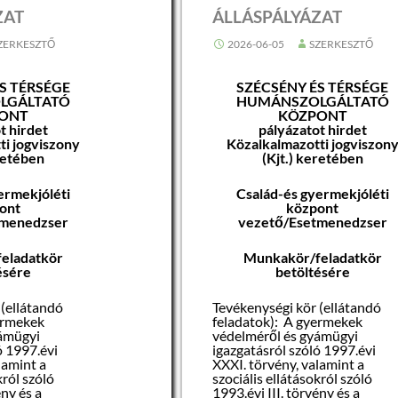
ZAT
ÁLLÁSPÁLYÁZAT
ZERKESZTŐ
2026-06-05
SZERKESZTŐ
S TÉRSÉGE
SZÉCSÉNY ÉS TÉRSÉGE
LGÁLTATÓ
HUMÁNSZOLGÁLTATÓ
ONT
KÖZPONT
t hirdet
pályázatot hirdet
ti jogviszony
Közalkalmazotti jogviszon
eretében
(Kjt.) keretében
ermekjóléti
Család-és gyermekjóléti
ont
központ
tmenedzser
vezető/Esetmenedzser
eladatkör
Munkakör/feladatkör
ésére
betöltésére
 (ellátandó
Tevékenységi kör (ellátandó
ermekek
feladatok): A gyermekek
yámügyi
védelméről és gyámügyi
ó 1997.évi
igazgatásról szóló 1997.évi
lamint a
XXXI. törvény, valamint a
król szóló
szociális ellátásokról szóló
ény és a
1993.évi III. törvény és a