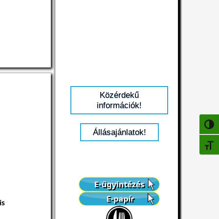
is
Közérdekű
információk!
ek
NAGY
Állásajánlatok!
BETŰ
is