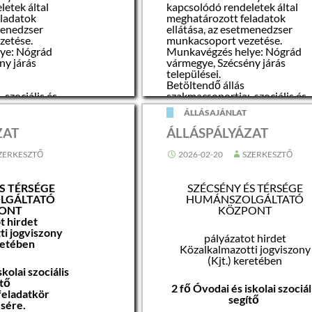
etek által
kapcsolódó rendeletek által
ladatok
meghatározott feladatok
menedzser
ellátása, az esetmenedzser
zetése.
munkacsoport vezetése.
ye: Nógrád
Munkavégzés helye: Nógrád
ny járás
vármegye, Szécsény járás
települései.
Betöltendő állás
szociális és
szakmacsoportja: szociális és
gyámügy
ÁLLÁSAJÁNLAT
1324 Szociális
FEOR besorolás: 1324 Szociál
lytató egység
tevékenységet folytató egység
ZAT
ÁLLÁSPÁLYÁZAT
vezetője
s munkakörének
Betöltendő állás munkakörén
ZERKESZTŐ
2026-02-20
SZERKESZTŐ
szakterülete
: Egyéb,
(munkakörcsalád): Egyéb,
Középvezetői
S TÉRSÉGE
SZÉCSÉNY ÉS TÉRSÉGE
Betöltendő állás
LGÁLTATÓ
HUMÁNSZOLGÁLTATÓ
alkalmazotti
jogviszonya: Közalkalmazotti
ONT
KÖZPONT
jogviszony (Kjt.)
t hirdet
dőtartama,
Foglalkoztatás időtartama,
ti jogviszony
pályázatot hirdet
karendje,
munkaideje, munkarendje,
eretében
Közalkalmazotti jogviszony
formája:
(Kjt.) keretében
, teljes
Határozott, 40 óra, teljes
kolai szociális
 óra), Teljes
munkaidő (heti 40 óra), Teljes
ítő
munkaidő
2 fő Óvodai és iskolai szociál
eladatkör
segítő
ésére.