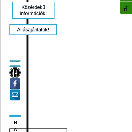
Közérdekű
BETŰ
információk!
Állásajánlatok!
N
A