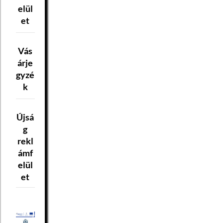
elül
et
Vás
árje
gyzé
k
Újsá
g
rekl
ámf
elül
et