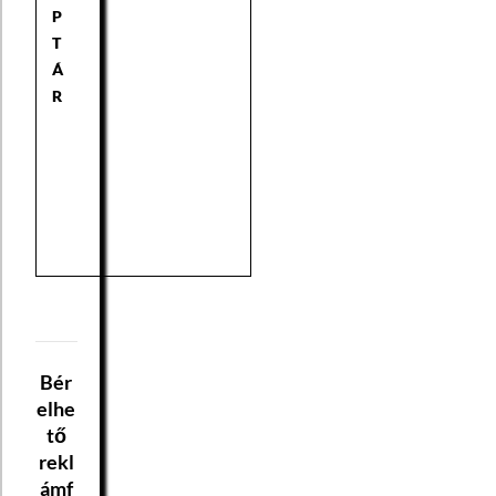
P
T
Á
R
Bér
elhe
tő
rekl
ámf