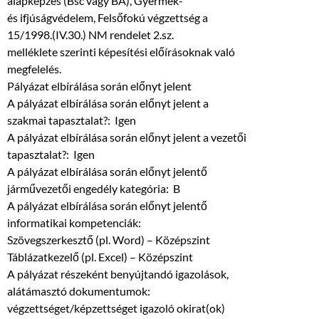
alapképzés (Bsc vagy BA), Gyermek-
és ifjúságvédelem, Felsőfokú végzettség a
15/1998.(IV.30.) NM rendelet 2.sz.
melléklete szerinti képesítési előírásoknak való
megfelelés.
Pályázat elbírálása során előnyt jelent
A pályázat elbírálása során előnyt jelent a
szakmai tapasztalat?: Igen
A pályázat elbírálása során előnyt jelent a vezetői
tapasztalat?: Igen
A pályázat elbírálása során előnyt jelentő
járművezetői engedély kategória: B
A pályázat elbírálása során előnyt jelentő
informatikai kompetenciák:
Szövegszerkesztő (pl. Word) – Középszint
Táblázatkezelő (pl. Excel) – Középszint
A pályázat részeként benyújtandó igazolások,
alátámasztó dokumentumok:
végzettséget/képzettséget igazoló okirat(ok)