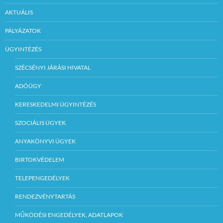
AKTUÁLIS
PÁLYÁZATOK
ÜGYINTÉZÉS
SZÉCSÉNYI JÁRÁSI HIVATAL
ADÓÜGY
KERESKEDELMI ÜGYINTÉZÉS
SZOCIÁLIS ÜGYEK
ANYAKÖNYVI ÜGYEK
BIRTOKVÉDELEM
TELEPENGEDÉLYEK
RENDEZVÉNYTARTÁS
MŰKÖDÉSI ENGEDÉLYEK, ADATLAPOK