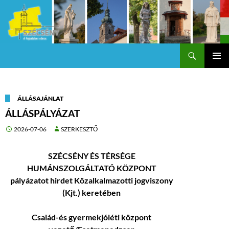
Keresés
Szécsény a fejedelmi Város
KILÉPÉS
Els
A
TARTALOMBA
me
ÁLLÁSAJÁNLAT
ÁLLÁSPÁLYÁZAT
2026-07-06
SZERKESZTŐ
SZÉCSÉNY ÉS TÉRSÉGE
HUMÁNSZOLGÁLTATÓ KÖZPONT
pályázatot hirdet Közalkalmazotti jogviszony
(Kjt.) keretében
Család-és gyermekjóléti központ