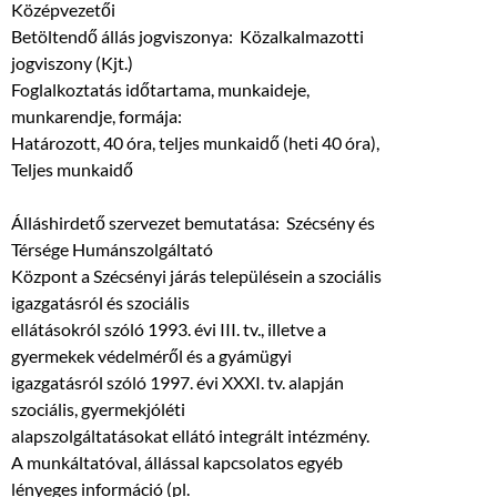
Középvezetői
Betöltendő állás jogviszonya: Közalkalmazotti
jogviszony (Kjt.)
Foglalkoztatás időtartama, munkaideje,
munkarendje, formája:
Határozott, 40 óra, teljes munkaidő (heti 40 óra),
Teljes munkaidő
Álláshirdető szervezet bemutatása: Szécsény és
Térsége Humánszolgáltató
Központ a Szécsényi járás településein a szociális
igazgatásról és szociális
ellátásokról szóló 1993. évi III. tv., illetve a
gyermekek védelméről és a gyámügyi
igazgatásról szóló 1997. évi XXXI. tv. alapján
szociális, gyermekjóléti
alapszolgáltatásokat ellátó integrált intézmény.
A munkáltatóval, állással kapcsolatos egyéb
lényeges információ (pl.