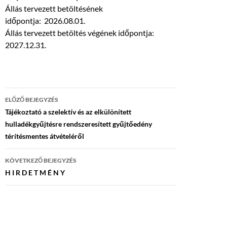
Állás tervezett betöltésének
időpontja: 2026.08.01.
Állás tervezett betöltés végének időpontja:
2027.12.31.
Bejegyzés
ELŐZŐ BEJEGYZÉS
navigáció
Tájékoztató a szelektív és az elkülönített
hulladékgyűjtésre rendszeresített gyűjtőedény
térítésmentes átvételéről
KÖVETKEZŐ BEJEGYZÉS
H I R D E T M É N Y