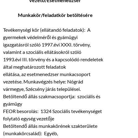
vezető/Esetmenedzser
Munkakör/feladatkör betöltésére
Tevékenységi kör (ellátandó feladatok): A
gyermekek védelméről és gyámügyi
igazgatásról szóló 1997.évi XXXI. törvény,
valamint a szociális ellátásokról szóló
1993.évi III. törvény és a kapcsolódó rendeletek
által meghatározott feladatok
ellátása, az esetmenedzser munkacsoport
vezetése. Munkavégzés helye: Nógrád
vármegye, Szécsény járás települései.
Betöltendő állás szakmacsoportja: szociális és
gyámügy
FEOR besorolás: 1324 Szociális tevékenységet
folytató egység vezetője
Betöltendő állás munkakörének szakterülete
(munkakörcsalád): Egyéb,