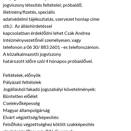
jogviszony létesítés feltételei; próbaidő;
illetmény/fizetés, speciális
adatvédelmi tájékoztatás, szervezet honlap címe
stb.): Az álláshirdetéssel
kapcsolatban érdeklődni lehet Csák Andrea
intézményvezetőnél személyesen, vagy
telefonon a 06 30/ 883 2601 –es telefonszámon.
A közalkalmazotti jogviszony
határozott időre szól 4 hónapos próbaidővel.
Feltételek, előnyök
Pályázati feltételek
Jogállásból fakadó jogszabályi követelmények:
Büntetlen előélet
Cselekvőképesség
Magyar állampolgárság
Elvárt végzettség/képesítés:
Felsőfokú végzettséghez kötött szakképesítés