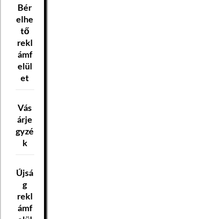
Bér
elhe
tő
rekl
ámf
elül
et
Vás
árje
gyzé
k
Újsá
g
rekl
ámf