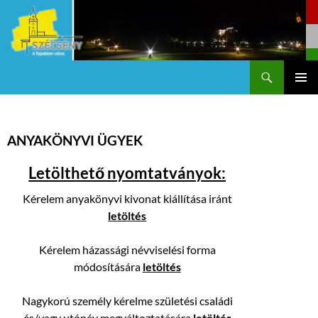
Keresés
Szécsény a fejedelmi Város
KILÉPÉS
Els
A
TARTALOMBA
me
ANYAKÖNYVI ÜGYEK
Letölthető nyomtatványok:
Kérelem anyakönyvi kivonat kiállítása iránt
letöltés
Kérelem házassági névviselési forma
módosítására
letöltés
Nagykorú személy kérelme születési családi
és/vagy utónév megváltoztatására
letöltés