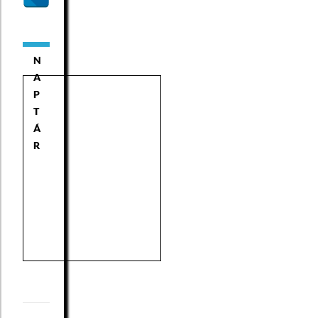
N
A
P
T
Á
R