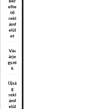
Bér
elhe
tő
rekl
ámf
elül
et
Vás
árje
gyzé
k
Újsá
g
rekl
ámf
elül