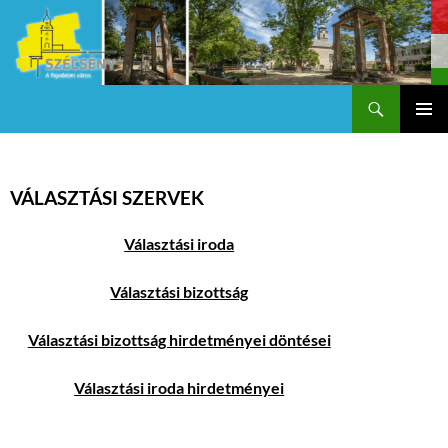
Keresés
Szécsény a fejedelmi Város
KILÉPÉS
Els
A
TARTALOMBA
me
VÁLASZTÁSI SZERVEK
Választási iroda
Választási bizottság
Választási bizottság hirdetményei döntései
Választási iroda hirdetményei