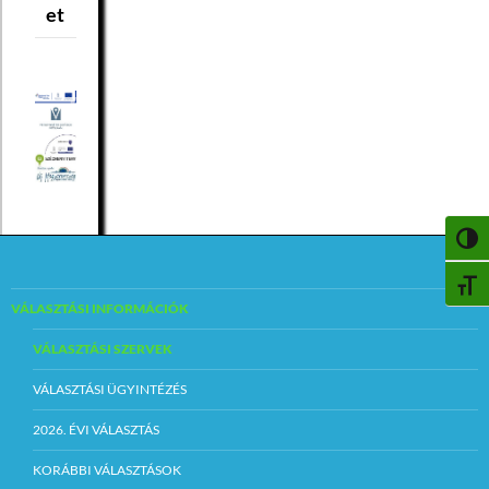
et
NAGY
BETŰ
VÁLASZTÁSI INFORMÁCIÓK
VÁLASZTÁSI SZERVEK
VÁLASZTÁSI ÜGYINTÉZÉS
2026. ÉVI VÁLASZTÁS
KORÁBBI VÁLASZTÁSOK