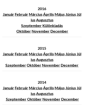
2016
Január
Február
Március
Április
Május
Június
Júl
ius
Augusztus
Szeptember
Különkiadás
Október
November
December
2015
Január
Február
Március
Április
Május
Június
Júl
ius
Augusztus
Szeptember
Október
November
December
2014
Január
Február
Március
Április
Május
Június
Júl
ius
Augusztus
Szeptember
Október
November
December