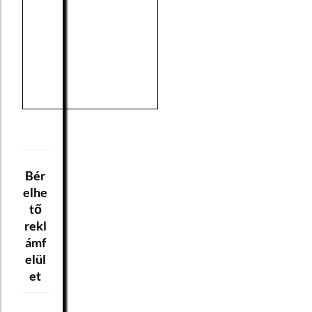
Bér
elhe
tő
rekl
ámf
elül
et