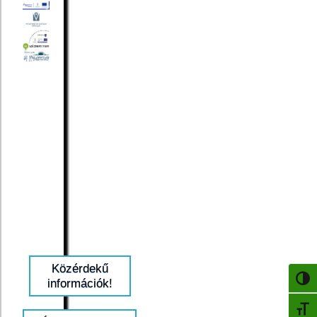
Közérdekű
NAGY
információk!
BETŰ