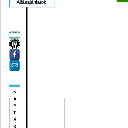
Állásajánlatok!
N
A
P
T
Á
R