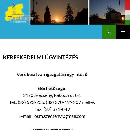
Keresés
Szécsény a fejedelmi Város
KILÉPÉS
Els
A
TARTALOMBA
me
KERESKEDELMI ÜGYINTÉZÉS
Verebesi Iván igazgatási ügyintéző
Elérhetősége:
3170 Szécsény, Rákóczi út 84.
Tel.: (32) 573-205, (32) 370-199 207 mellék
Fax: (32) 371-849
E-mail:
okm.szecseny@gmail.com
Kormányzati portál: