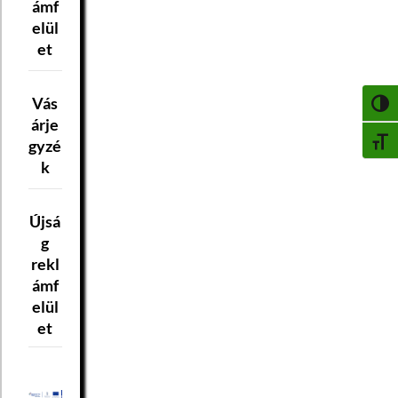
ámf
elül
et
Vás
NAGY
árje
gyzé
BETŰ
k
Újsá
g
rekl
ámf
elül
et