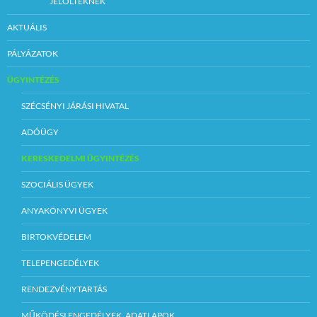
JELÖLTEKNEK
AKTUÁLIS
PÁLYÁZATOK
ÜGYINTÉZÉS
SZÉCSÉNYI JÁRÁSI HIVATAL
ADÓÜGY
KERESKEDELMI ÜGYINTÉZÉS
SZOCIÁLIS ÜGYEK
ANYAKÖNYVI ÜGYEK
BIRTOKVÉDELEM
TELEPENGEDÉLYEK
RENDEZVÉNYTARTÁS
MŰKÖDÉSI ENGEDÉLYEK, ADATLAPOK