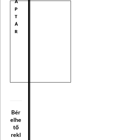
A
P
T
Á
R
Bér
elhe
tő
rekl