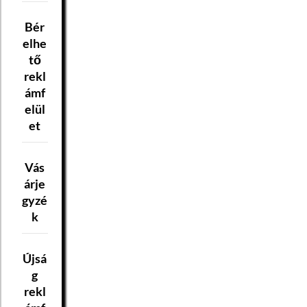
Bér
elhe
tő
rekl
ámf
elül
et
Vás
árje
gyzé
k
Újsá
g
rekl