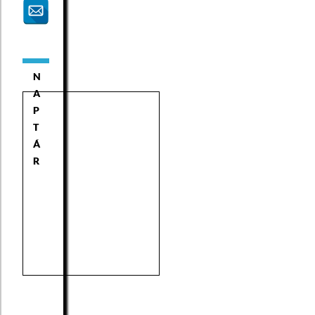
N
A
P
T
Á
R