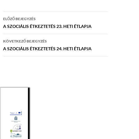
Bejegyzés
ELŐZŐ BEJEGYZÉS
navigáció
A SZOCIÁLIS ÉTKEZTETÉS 23. HETI ÉTLAPJA
KÖVETKEZŐ BEJEGYZÉS
A SZOCIÁLIS ÉTKEZTETÉS 24. HETI ÉTLAPJA