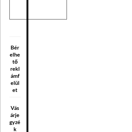
Bér
elhe
tő
rekl
ámf
elül
et
Vás
árje
gyzé
k