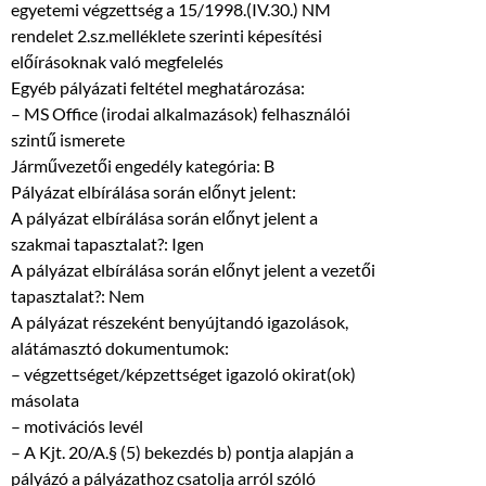
egyetemi végzettség a 15/1998.(IV.30.) NM
rendelet 2.sz.melléklete szerinti képesítési
előírásoknak való megfelelés
Egyéb pályázati feltétel meghatározása:
– MS Office (irodai alkalmazások) felhasználói
szintű ismerete
Járművezetői engedély kategória: B
Pályázat elbírálása során előnyt jelent:
A pályázat elbírálása során előnyt jelent a
szakmai tapasztalat?: Igen
A pályázat elbírálása során előnyt jelent a vezetői
tapasztalat?: Nem
A pályázat részeként benyújtandó igazolások,
alátámasztó dokumentumok:
– végzettséget/képzettséget igazoló okirat(ok)
másolata
– motivációs levél
– A Kjt. 20/A.§ (5) bekezdés b) pontja alapján a
pályázó a pályázathoz csatolja arról szóló