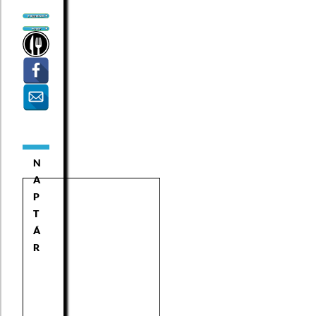
N
A
P
T
Á
R