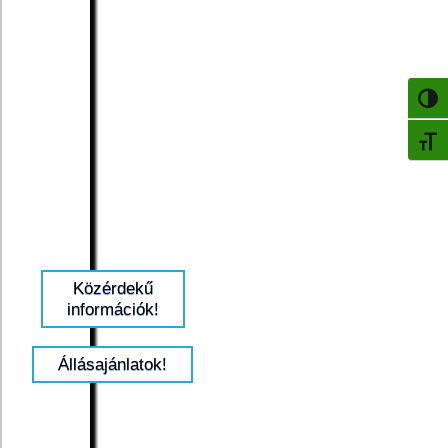
NAGY
BETŰ
Közérdekű
információk!
Állásajánlatok!