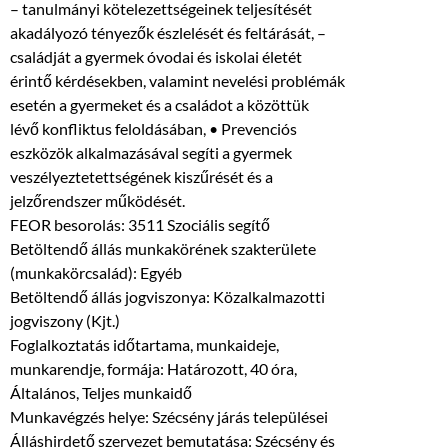
– tanulmányi kötelezettségeinek teljesítését
akadályozó tényezők észlelését és feltárását, –
családját a gyermek óvodai és iskolai életét
érintő kérdésekben, valamint nevelési problémák
esetén a gyermeket és a családot a közöttük
lévő konfliktus feloldásában, • Prevenciós
eszközök alkalmazásával segíti a gyermek
veszélyeztetettségének kiszűrését és a
jelzőrendszer működését.
FEOR besorolás: 3511 Szociális segítő
Betöltendő állás munkakörének szakterülete
(munkakörcsalád): Egyéb
Betöltendő állás jogviszonya: Közalkalmazotti
jogviszony (Kjt.)
Foglalkoztatás időtartama, munkaideje,
munkarendje, formája: Határozott, 40 óra,
Általános, Teljes munkaidő
Munkavégzés helye: Szécsény járás települései
Álláshirdető szervezet bemutatása: Szécsény és