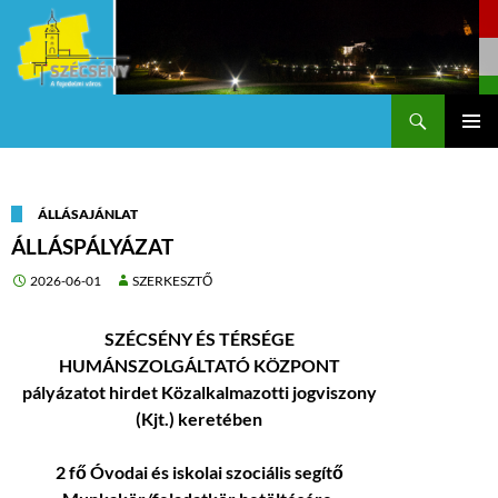
Keresés
Szécsény a fejedelmi Város
KILÉPÉS
Els
A
TARTALOMBA
me
ÁLLÁSAJÁNLAT
ÁLLÁSPÁLYÁZAT
2026-06-01
SZERKESZTŐ
SZÉCSÉNY ÉS TÉRSÉGE
HUMÁNSZOLGÁLTATÓ KÖZPONT
pályázatot hirdet Közalkalmazotti jogviszony
(Kjt.) keretében
2 fő Óvodai és iskolai szociális segítő