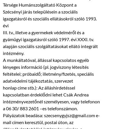
Térsége Humánszolgáltató Központ a
Szécsényi járás településein a szociális
igazgatásról és szociális ellátásokról szóló 1993.
évi
III. tv., illetve a gyermekek védelméről és a
gyámügyi igazgatásról szóló 1997. évi XXXI. tv.
alapján szociális szolgáltatásokat ellátó integrált
intézmény.
A munkáltatóval, állással kapcsolatos egyéb
lényeges információ (pl. jogviszony létesítés
feltételei; próbaidő; illetmény/fizetés, speciális
adatvédelmi tájékoztatás, szervezet
honlap címe stb.): Az álláshirdetéssel
kapcsolatban érdeklődni lehet Csák Andrea
intézményvezetőnél személyesen, vagy telefonon
a 06 30/ 883 2601 –es telefonszámon.
Pályázatok beadása: szecsenygyjsz@gmail.com e-
mail címen keresztül, postai úton, az