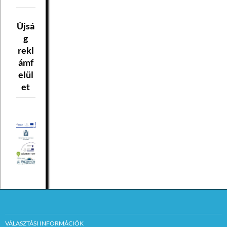
Újsá
g
rekl
ámf
elül
et
VÁLASZTÁSI INFORMÁCIÓK