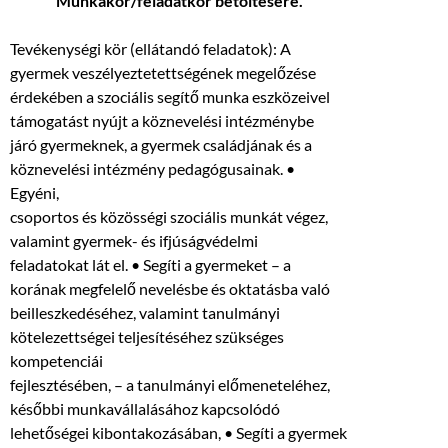
Munkakör/feladatkör betöltésére.
Tevékenységi kör (ellátandó feladatok): A
gyermek veszélyeztetettségének megelőzése
érdekében a szociális segítő munka eszközeivel
támogatást nyújt a köznevelési intézménybe
járó gyermeknek, a gyermek családjának és a
köznevelési intézmény pedagógusainak. •
Egyéni,
csoportos és közösségi szociális munkát végez,
valamint gyermek- és ifjúságvédelmi
feladatokat lát el. • Segíti a gyermeket – a
korának megfelelő nevelésbe és oktatásba való
beilleszkedéséhez, valamint tanulmányi
kötelezettségei teljesítéséhez szükséges
kompetenciái
fejlesztésében, – a tanulmányi előmeneteléhez,
későbbi munkavállalásához kapcsolódó
lehetőségei kibontakozásában, • Segíti a gyermek