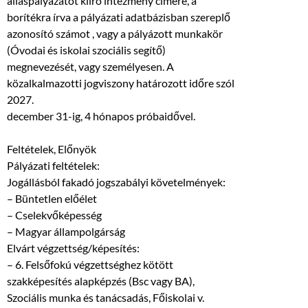
álláspályázatot kiíró intézmény címére, a
borítékra írva a pályázati adatbázisban szereplő
azonosító számot , vagy a pályázott munkakör
(Óvodai és iskolai szociális segítő)
megnevezését, vagy személyesen. A
közalkalmazotti jogviszony határozott időre szól
2027.
december 31-ig, 4 hónapos próbaidővel.
Feltételek, Előnyök
Pályázati feltételek:
Jogállásból fakadó jogszabályi követelmények:
– Büntetlen előélet
– Cselekvőképesség
– Magyar állampolgárság
Elvárt végzettség/képesítés:
– 6. Felsőfokú végzettséghez kötött
szakképesítés alapképzés (Bsc vagy BA),
Szociális munka és tanácsadás, Főiskolai v.