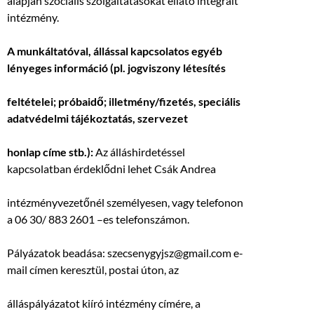
alapján szociális szolgáltatásokat ellátó integrált
intézmény.
A munkáltatóval, állással kapcsolatos egyéb
lényeges információ (pl. jogviszony létesítés
feltételei; próbaidő; illetmény/fizetés, speciális
adatvédelmi tájékoztatás, szervezet
honlap címe stb.):
Az álláshirdetéssel
kapcsolatban érdeklődni lehet Csák Andrea
intézményvezetőnél személyesen, vagy telefonon
a 06 30/ 883 2601 –es telefonszámon.
Pályázatok beadása: szecsenygyjsz@gmail.com e-
mail címen keresztül, postai úton, az
álláspályázatot kiíró intézmény címére, a