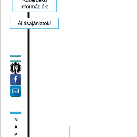
Közérdekű
információk!
Állásajánlatok!
N
A
P