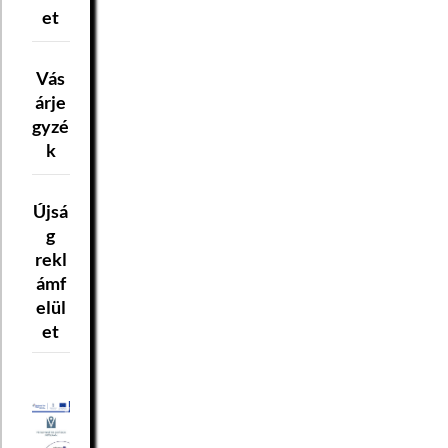
et
Vás
árje
gyzé
k
Újsá
g
rekl
ámf
elül
et