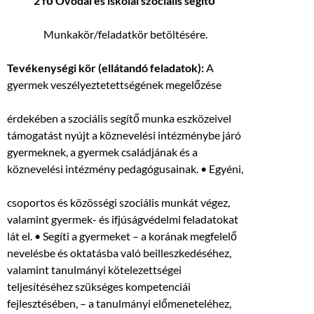
2 fő Óvodai és iskolai szociális segítő
Munkakör/feladatkör betöltésére.
Tevékenységi kör (ellátandó feladatok):
A
gyermek veszélyeztetettségének megelőzése
érdekében a szociális segítő munka eszközeivel
támogatást nyújt a köznevelési intézménybe járó
gyermeknek, a gyermek családjának és a
köznevelési intézmény pedagógusainak. • Egyéni,
csoportos és közösségi szociális munkát végez,
valamint gyermek- és ifjúságvédelmi feladatokat
lát el. • Segíti a gyermeket – a korának megfelelő
nevelésbe és oktatásba való beilleszkedéséhez,
valamint tanulmányi kötelezettségei
teljesítéséhez szükséges kompetenciái
fejlesztésében, – a tanulmányi előmeneteléhez,