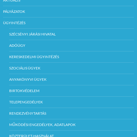
AKTUÁLIS
PÁLYÁZATOK
ÜGYINTÉZÉS
SZÉCSÉNYI JÁRÁSI HIVATAL
ADÓÜGY
KERESKEDELMI ÜGYINTÉZÉS
SZOCIÁLIS ÜGYEK
ANYAKÖNYVI ÜGYEK
BIRTOKVÉDELEM
TELEPENGEDÉLYEK
RENDEZVÉNYTARTÁS
MŰKÖDÉSI ENGEDÉLYEK, ADATLAPOK
KÖZTERÜLET-HASZNÁLAT