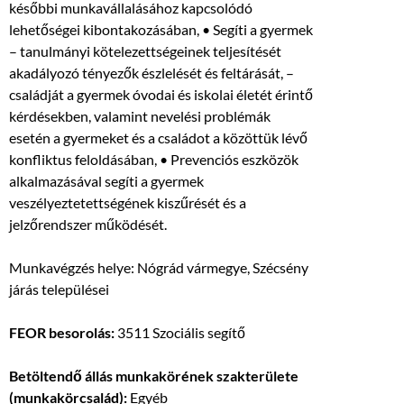
későbbi munkavállalásához kapcsolódó
lehetőségei kibontakozásában, • Segíti a gyermek
– tanulmányi kötelezettségeinek teljesítését
akadályozó tényezők észlelését és feltárását, –
családját a gyermek óvodai és iskolai életét érintő
kérdésekben, valamint nevelési problémák
esetén a gyermeket és a családot a közöttük lévő
konfliktus feloldásában, • Prevenciós eszközök
alkalmazásával segíti a gyermek
veszélyeztetettségének kiszűrését és a
jelzőrendszer működését.
Munkavégzés helye: Nógrád vármegye, Szécsény
járás települései
FEOR besorolás:
3511 Szociális segítő
Betöltendő állás munkakörének szakterülete
(munkakörcsalád):
Egyéb