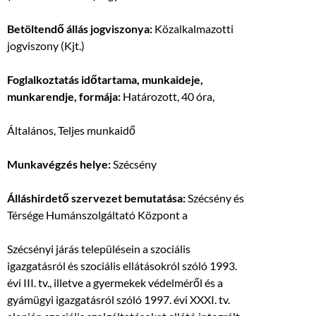
Betöltendő állás jogviszonya:
Közalkalmazotti
jogviszony (Kjt.)
Foglalkoztatás időtartama, munkaideje,
munkarendje, formája:
Határozott, 40 óra,
Általános, Teljes munkaidő
Munkavégzés helye:
Szécsény
Álláshirdető szervezet bemutatása:
Szécsény és
Térsége Humánszolgáltató Központ a
Szécsényi járás településein a szociális
igazgatásról és szociális ellátásokról szóló 1993.
évi III. tv., illetve a gyermekek védelméről és a
gyámügyi igazgatásról szóló 1997. évi XXXI. tv.