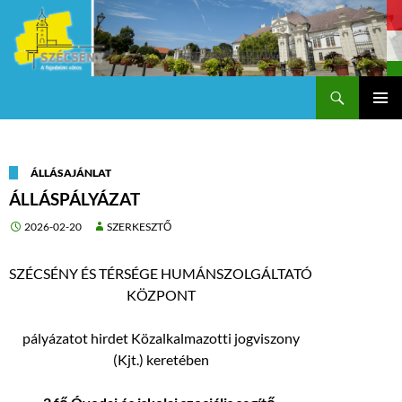
Keresés
Szécsény a fejedelmi Város
KILÉPÉS
Els
A
TARTALOMBA
me
ÁLLÁSAJÁNLAT
ÁLLÁSPÁLYÁZAT
2026-02-20
SZERKESZTŐ
SZÉCSÉNY ÉS TÉRSÉGE HUMÁNSZOLGÁLTATÓ
KÖZPONT
pályázatot hirdet Közalkalmazotti jogviszony
(Kjt.) keretében