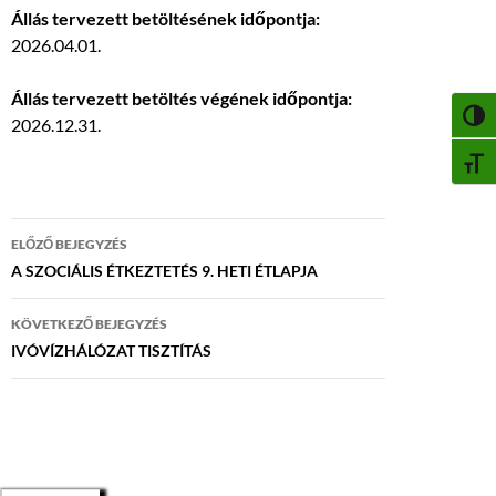
Állás tervezett betöltésének időpontja:
2026.04.01.
Állás tervezett betöltés végének időpontja:
NAGY
2026.12.31.
BETŰ
Bejegyzés
ELŐZŐ BEJEGYZÉS
navigáció
A SZOCIÁLIS ÉTKEZTETÉS 9. HETI ÉTLAPJA
KÖVETKEZŐ BEJEGYZÉS
IVÓVÍZHÁLÓZAT TISZTÍTÁS