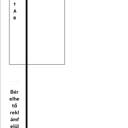
T
Á
R
Bér
elhe
tő
rekl
ámf
elül