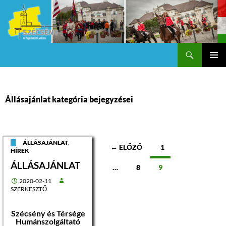
Keresés
Szécsény a fejedelmi Város
KILÉPÉS
Els
A
TARTALOMBA
me
Állásajánlat kategória bejegyzései
Bejegyzések
ÁLLÁSAJÁNLAT
,
← ELŐZŐ
1
HÍREK
navigációja
ÁLLÁSAJÁNLAT
…
8
9
2020-02-11
SZERKESZTŐ
Szécsény és Térsége
Humánszolgáltató