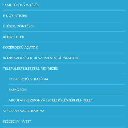
szakértő.
TEMETŐI ÜGYINTÉZÉS
Elektronikus
vagy
úton Csák Andrea
E-ÜGYINTÉZÉS
részére a
Elektronikus
szecsenygyjsz@g
ÜLÉSEK, DÖNTÉSEK
úton Csák Andrea
mail.com E-mail
részére a
címen keresztül
RENDELETEK
szecsenygyjsz@g
mail.com E-mail
A pályázat
címen keresztül
KÖZÉRDEKŰ ADATOK
elbírálásának
határideje:
2020.
A pályázat
KÖZBESZERZÉSEK, BESZERZÉSEK, PÁLYÁZATOK
február 28.
elbírálásának
határideje:
2020.
TELEPÜLÉSFEJLESZTÉS, RENDEZÉS
február 28.
KONCEPCIÓ, STRATÉGIA
ESZKÖZÖK
ARCULATI KÉZIKÖNYV ÉS TELEPÜLÉSKÉPI RENDELET
SZÉCSÉNY VÁROSKÁRTYA
SZÉCSÉNYINVEST