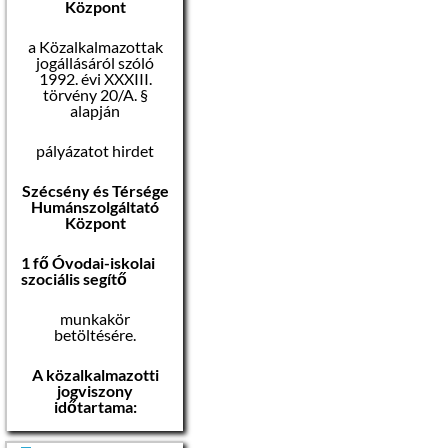
Központ
a Közalkalmazottak
jogállásáról szóló
1992. évi XXXIII.
törvény 20/A. §
alapján
pályázatot hirdet
Szécsény és Térsége
Humánszolgáltató
Központ
1 fő Óvodai-iskolai
szociális segítő
munkakör
betöltésére.
A közalkalmazotti
jogviszony
időtartama:
határozott idejű