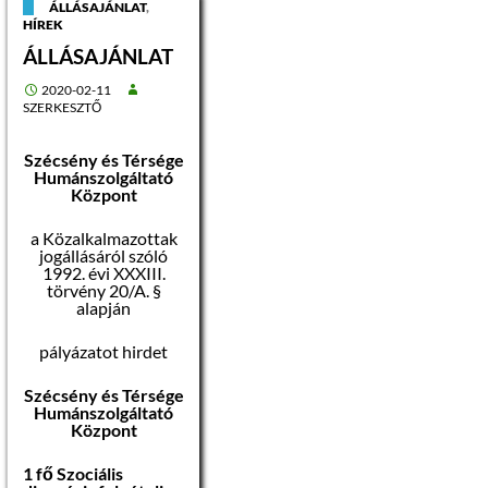
ÁLLÁSAJÁNLAT
,
2021.12.31. –ig
HÍREK
tartó közalkalmazotti
jogviszony
ÁLLÁSAJÁNLAT
2020-02-11
SZERKESZTŐ
Foglalkoztatás
jellege:
Szécsény és Térsége
Humánszolgáltató
Központ
Teljes munkaidő
a Közalkalmazottak
A munkavégzés
jogállásáról szóló
helye:
1992. évi XXXIII.
törvény 20/A. §
Nógrád megye,
alapján
Szécsény Járás
települései, .
pályázatot hirdet
A munkakörbe
Szécsény és Térsége
tartozó, illetve a
Humánszolgáltató
vezetői megbízással
Központ
járó lényeges
feladatok:
1 fő Szociális