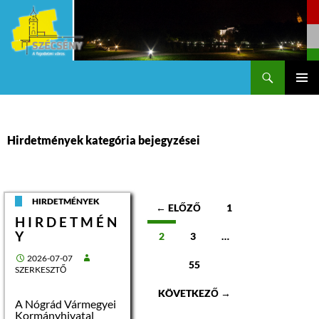
Keresés
Szécsény a fejedelmi Város
KILÉPÉS
Els
A
TARTALOMBA
me
Hirdetmények kategória bejegyzései
Bejegyzések
HIRDETMÉNYEK
← ELŐZŐ
1
H I R D E T M É N
navigációja
Y
2
3
…
2026-07-07
55
SZERKESZTŐ
KÖVETKEZŐ →
A Nógrád Vármegyei
Kormányhivatal