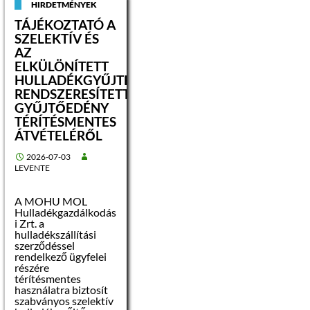
HIRDETMÉNYEK
tulajdonosként
bejegyzett
TÁJÉKOZTATÓ A
természetes személy
SZELEKTÍV ÉS
a Foktftv. 19. § a)
AZ
pontjában foglaltak
szerint
ELKÜLÖNÍTETT
beazonosítatlan
HULLADÉKGYŰJTÉSRE
személynek minősül.
RENDSZERESÍTETT
GYŰJTŐEDÉNY
TÉRÍTÉSMENTES
ÁTVÉTELÉRŐL
A tulajdonosként
bejegyzett
2026-07-03
személynek – az
LEVENTE
ingatlanügyi hatóság
rendelkezésére álló –
természetes
A MOHU MOL
személyazonosító
Hulladékgazdálkodás
adatai:
i Zrt. a
hulladékszállítási
szerződéssel
rendelkező ügyfelei
részére
térítésmentes
Felhívom a figyelmet,
használatra biztosít
hogy akinek
szabványos szelektív