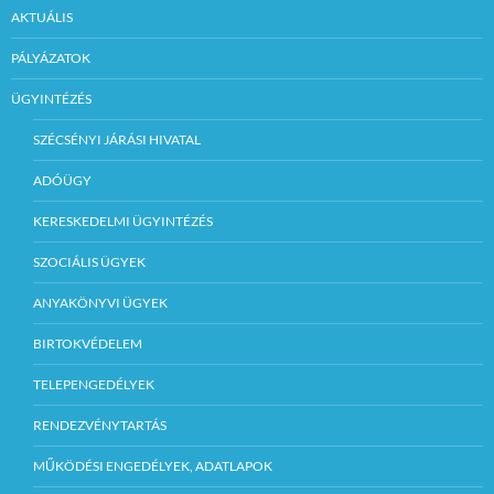
AKTUÁLIS
PÁLYÁZATOK
ÜGYINTÉZÉS
SZÉCSÉNYI JÁRÁSI HIVATAL
ADÓÜGY
KERESKEDELMI ÜGYINTÉZÉS
SZOCIÁLIS ÜGYEK
ANYAKÖNYVI ÜGYEK
BIRTOKVÉDELEM
TELEPENGEDÉLYEK
RENDEZVÉNYTARTÁS
MŰKÖDÉSI ENGEDÉLYEK, ADATLAPOK