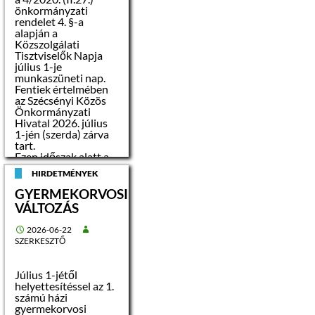
önkormányzati
rendelet 4. §-a
alapján a
Közszolgálati
Tisztviselők Napja
július 1-je
munkaszüneti nap.
Fentiek értelmében
az Szécsényi Közös
Önkormányzati
Hivatal 2026. július
1-jén (szerda) zárva
tart.
Ezen időszak alatt a
Hivatal –
HIRDETMÉNYEK
halaszthatatlan
ügyekben – telefonos
GYERMEKORVOSI
ügyeletet tart, mely
VÁLTOZÁS
esetben az alábbi
számon lehet
2026-06-22
bejelentést tenni: 06-
SZERKESZTŐ
70/331-2900
Az első
ügyfélfogadási nap:
Július 1-jétől
2026. július 02.
helyettesítéssel az 1.
(csütörtök)
számú házi
Tisztelettel:
gyermekorvosi
Dr. Pifka-Boda