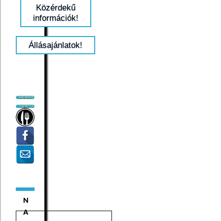
Közérdekű
információk!
Állásajánlatok!
N
A