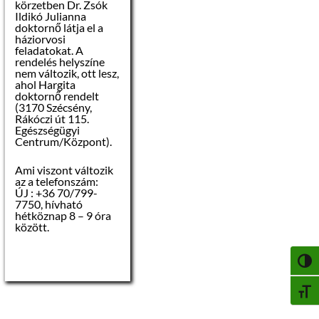
körzetben Dr. Zsók
Zsuzsanna
Ildikó Julianna
jegyző
doktornő látja el a
háziorvosi
feladatokat. A
rendelés helyszíne
nem változik, ott lesz,
ahol Hargita
doktornő rendelt
(3170 Szécsény,
Rákóczi út 115.
Egészségügyi
Centrum/Központ).
Ami viszont változik
az a telefonszám:
ÚJ : +36 70/799-
7750, hívható
hétköznap 8 – 9 óra
között.
NAGY
BETŰ