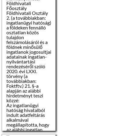
Földhivatali
Főosztály
Földhivatali Osztály
2. (a továbbiakban:
ingatlanügyi hatóság)
a földeken fennálló
osztatlan közös
tulajdon
felszámolásáról és a
földnek minősülő
ingatlanok jogosultjai
adatainak ingatlan-
nyilvántartási
rendezéséről szóló
2020. évi LXXI.
törvény (a
továbbiakban:
Foktftv.) 21. §-a
alapján az alábbi
hirdetményt teszi
közzé:
Az ingatlanügyi
hatóság hivatalból
indult adatfeltárás
alkalmával
megállapította, hogy
az alábbi ingatlan
tulajdoni lapjára