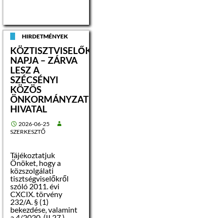
Foktftv. 21. § (1)
bekezdésében
foglaltak alapján 90
napra közzétételre
kerül az ingatlan
HIRDETMÉNYEK
fekvése szerinti
KÖZTISZTVISELŐK
települési
önkormányzat
NAPJA – ZÁRVA
honlapján és
LESZ A
hirdetőtábláján, az
SZÉCSÉNYI
ingatlanügyi
KÖZÖS
hatóság honlapján,
továbbá a
ÖNKORMÁNYZATI
kormányzati
HIVATAL
portálon.
A hirdetmény
2026-06-25
kormányzati
SZERKESZTŐ
portálon való
közzétételének
napja: 2026.06.30
Tájékoztatjuk
A hirdetmény
Önöket, hogy a
közzétételének
közszolgálati
időtartama: 90 nap
tisztségviselőkről
szóló 2011. évi
CXCIX. törvény
232/A. § (1)
bekezdése, valamint
a 4/2020. (II.27.)