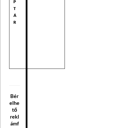
P
T
Á
R
Bér
elhe
tő
rekl
ámf