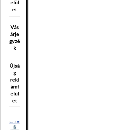
elül
et
Vás
árje
gyzé
k
Újsá
g
rekl
ámf
elül
et