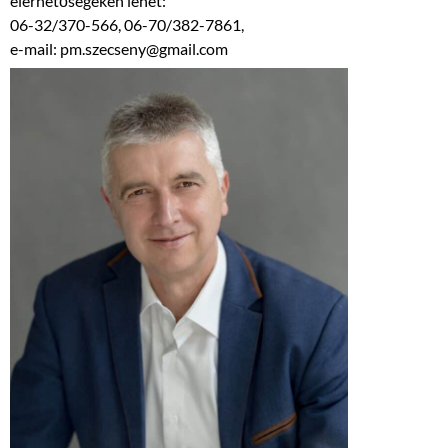
elérhetőségeken lehet:
06-32/370-566, 06-70/382-7861,
e-mail: pm.szecseny@gmail.com