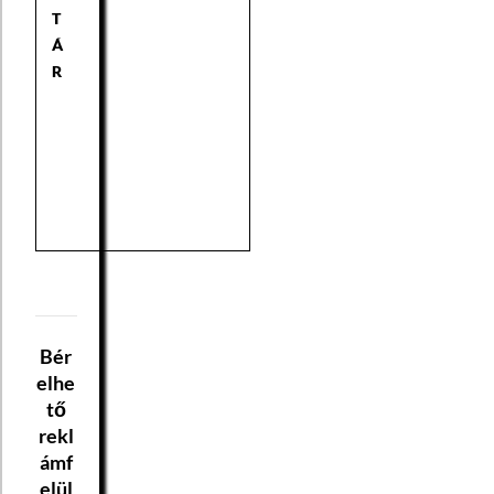
T
Á
R
Bér
elhe
tő
rekl
ámf
elül