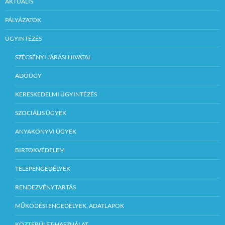
AKTUÁLIS
PÁLYÁZATOK
ÜGYINTÉZÉS
SZÉCSÉNYI JÁRÁSI HIVATAL
ADÓÜGY
KERESKEDELMI ÜGYINTÉZÉS
SZOCIÁLIS ÜGYEK
ANYAKÖNYVI ÜGYEK
BIRTOKVÉDELEM
TELEPENGEDÉLYEK
RENDEZVÉNYTARTÁS
MŰKÖDÉSI ENGEDÉLYEK, ADATLAPOK
KÖZTERÜLET-HASZNÁLAT