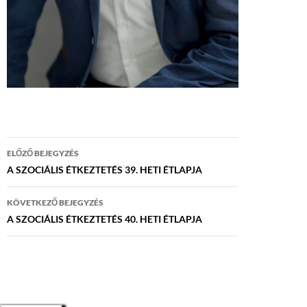
Bejegyzés
ELŐZŐ BEJEGYZÉS
navigáció
A SZOCIÁLIS ÉTKEZTETÉS 39. HETI ÉTLAPJA
KÖVETKEZŐ BEJEGYZÉS
A SZOCIÁLIS ÉTKEZTETÉS 40. HETI ÉTLAPJA