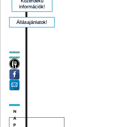
Közérdekű
információk!
Állásajánlatok!
N
A
P