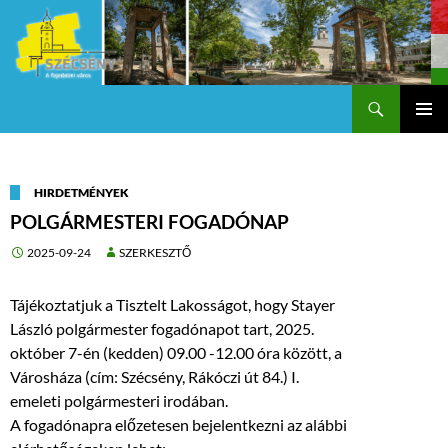
Keresés
Szécsény a fejedelmi Város
KILÉPÉS
Els
A
TARTALOMBA
me
HIRDETMÉNYEK
POLGÁRMESTERI FOGADÓNAP
2025-09-24
SZERKESZTŐ
Tájékoztatjuk a Tisztelt Lakosságot, hogy Stayer
László polgármester fogadónapot tart, 2025.
október 7-én (kedden) 09.00 -12.00 óra között, a
Városháza (cím: Szécsény, Rákóczi út 84.) I.
emeleti polgármesteri irodában.
A fogadónapra előzetesen bejelentkezni az alábbi