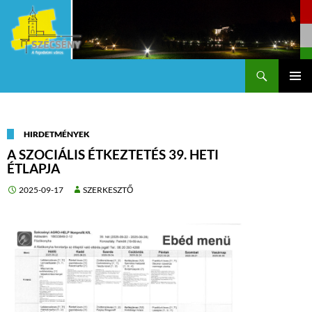
Keresés
Szécsény a fejedelmi Város
KILÉPÉS
Els
A
TARTALOMBA
me
HIRDETMÉNYEK
A SZOCIÁLIS ÉTKEZTETÉS 39. HETI
ÉTLAPJA
2025-09-17
SZERKESZTŐ