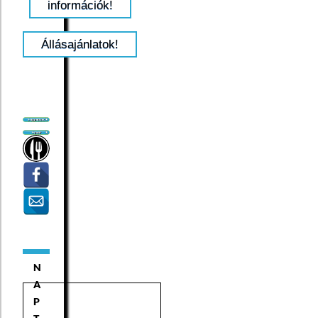
információk!
Állásajánlatok!
N
A
P