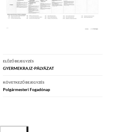
Bejegyzés
ELŐZŐ BEJEGYZÉS
navigáció
GYERMEKRAJZ-PÁLYÁZAT
KÖVETKEZŐ BEJEGYZÉS
Polgármesteri Fogadónap