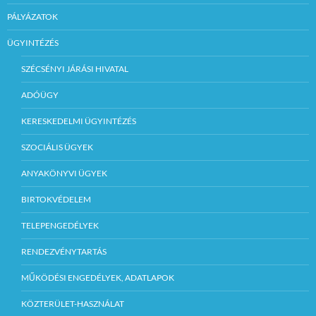
PÁLYÁZATOK
ÜGYINTÉZÉS
SZÉCSÉNYI JÁRÁSI HIVATAL
ADÓÜGY
KERESKEDELMI ÜGYINTÉZÉS
SZOCIÁLIS ÜGYEK
ANYAKÖNYVI ÜGYEK
BIRTOKVÉDELEM
TELEPENGEDÉLYEK
RENDEZVÉNYTARTÁS
MŰKÖDÉSI ENGEDÉLYEK, ADATLAPOK
KÖZTERÜLET-HASZNÁLAT