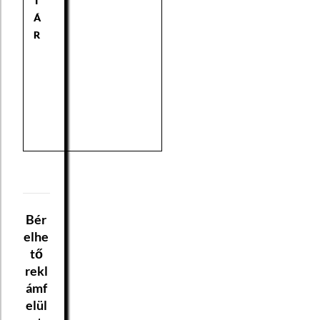
T
Á
R
Bér
elhe
tő
rekl
ámf
elül