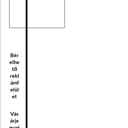
Bér
elhe
tő
rekl
ámf
elül
et
Vás
árje
gyzé