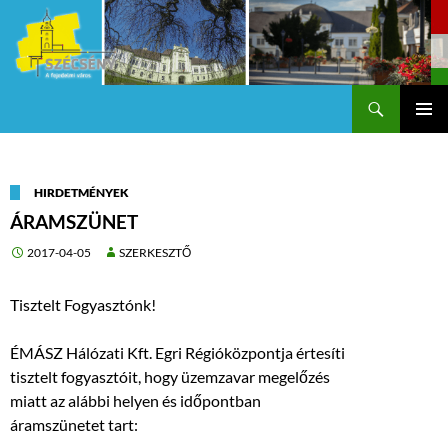
Keresés
Szécsény a fejedelmi Város
KILÉPÉS
Els
A
TARTALOMBA
me
HIRDETMÉNYEK
ÁRAMSZÜNET
2017-04-05
SZERKESZTŐ
Tisztelt Fogyasztónk!
ÉMÁSZ Hálózati Kft. Egri Régióközpontja értesíti
tisztelt fogyasztóit, hogy üzemzavar megelőzés
miatt az alábbi helyen és időpontban
áramszünetet tart: