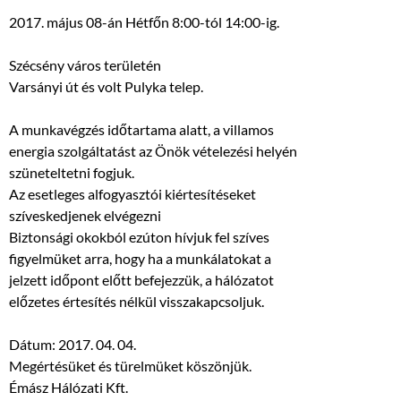
2017. május 08-án Hétfőn 8:00-tól 14:00-ig.
Szécsény város területén
Varsányi út és volt Pulyka telep.
A munkavégzés időtartama alatt, a villamos
energia szolgáltatást az Önök vételezési helyén
szüneteltetni fogjuk.
Az esetleges alfogyasztói kiértesítéseket
szíveskedjenek elvégezni
Biztonsági okokból ezúton hívjuk fel szíves
figyelmüket arra, hogy ha a munkálatokat a
jelzett időpont előtt befejezzük, a hálózatot
előzetes értesítés nélkül visszakapcsoljuk.
Dátum: 2017. 04. 04.
Megértésüket és türelmüket köszönjük.
Émász Hálózati Kft.