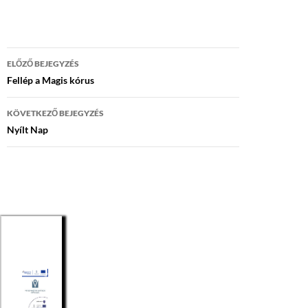
Bejegyzés
ELŐZŐ BEJEGYZÉS
navigáció
Fellép a Magis kórus
KÖVETKEZŐ BEJEGYZÉS
Nyílt Nap