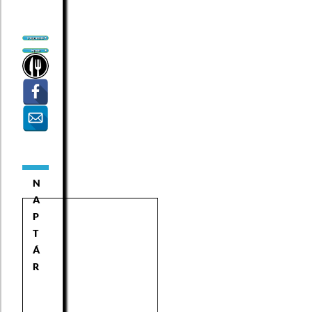
N
A
P
T
Á
R