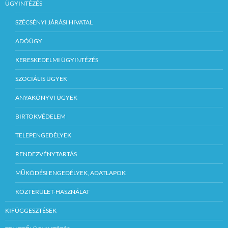
ÜGYINTÉZÉS
SZÉCSÉNYI JÁRÁSI HIVATAL
ADÓÜGY
KERESKEDELMI ÜGYINTÉZÉS
SZOCIÁLIS ÜGYEK
ANYAKÖNYVI ÜGYEK
BIRTOKVÉDELEM
TELEPENGEDÉLYEK
RENDEZVÉNYTARTÁS
MŰKÖDÉSI ENGEDÉLYEK, ADATLAPOK
KÖZTERÜLET-HASZNÁLAT
KIFÜGGESZTÉSEK