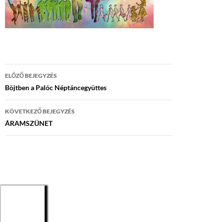
Bejegyzés
ELŐZŐ BEJEGYZÉS
navigáció
Böjtben a Palóc Néptáncegyüttes
KÖVETKEZŐ BEJEGYZÉS
ÁRAMSZÜNET