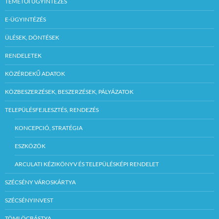
TEMETŐI ÜGYINTÉZÉS
E-ÜGYINTÉZÉS
ÜLÉSEK, DÖNTÉSEK
RENDELETEK
KÖZÉRDEKŰ ADATOK
KÖZBESZERZÉSEK, BESZERZÉSEK, PÁLYÁZATOK
TELEPÜLÉSFEJLESZTÉS, RENDEZÉS
KONCEPCIÓ, STRATÉGIA
ESZKÖZÖK
ARCULATI KÉZIKÖNYV ÉS TELEPÜLÉSKÉPI RENDELET
SZÉCSÉNY VÁROSKÁRTYA
SZÉCSÉNYINVEST
TÖMLÖCBÁSTYA