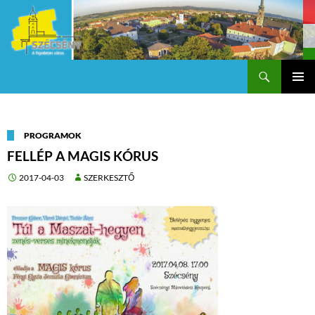
Keresés
Szécsény a fejedelmi Város
KILÉPÉS
Els
A
TARTALOMBA
me
PROGRAMOK
FELLÉP A MAGIS KÓRUS
2017-04-03
SZERKESZTŐ