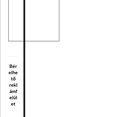
Bér
elhe
tő
rekl
ámf
elül
et