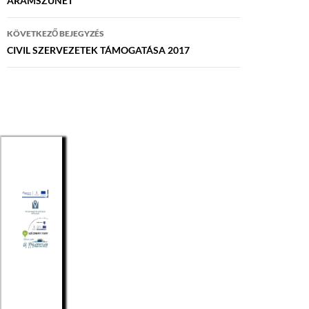
navigáció
ÁRAMSZÜNET
KÖVETKEZŐ BEJEGYZÉS
CIVIL SZERVEZETEK TÁMOGATÁSA 2017