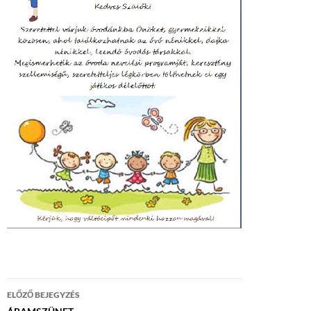
Bejegyzés
ELŐZŐ BEJEGYZÉS