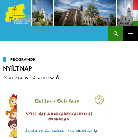
Keresés
Szécsény a fejedelmi Város
KILÉPÉS
Els
A
TARTALOMBA
me
PROGRAMOK
NYÍLT NAP
2017-04-05
SZERKESZTŐ