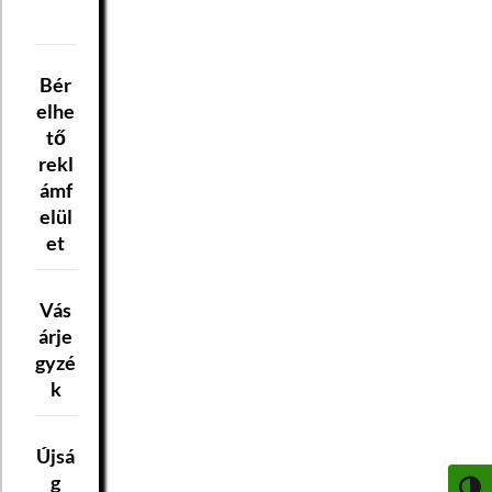
Bér
elhe
tő
rekl
ámf
elül
et
Vás
árje
gyzé
k
Újsá
g
NAGY