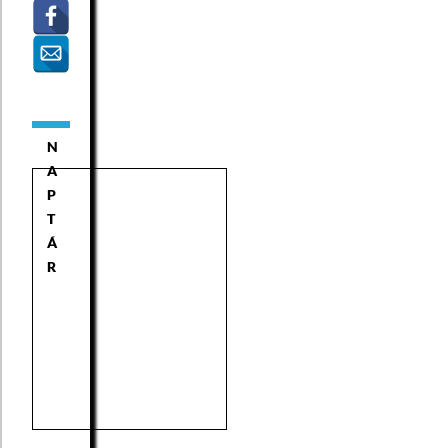
N
A
P
T
Á
R