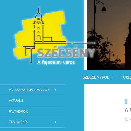
KILÉPÉS A TARTALOMBA
Keresés
Szécsény a fejedelmi Város
SZÉCSÉNYRŐL
TURI
Szécsény Város Hivatalos Weboldala
VÁLASZTÁSI INFORMÁCIÓK
AKTUÁLIS
A 
PÁLYÁZATOK
ÜGYINTÉZÉS