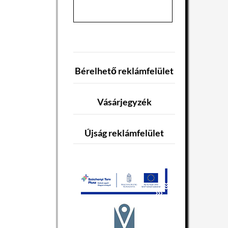
Bérelhető reklámfelület
Vásárjegyzék
Újság reklámfelület