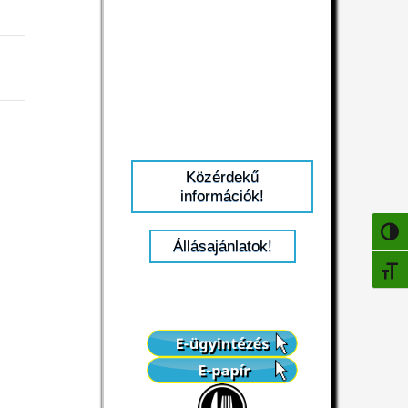
Közérdekű
információk!
NAGY
Állásajánlatok!
BETŰ