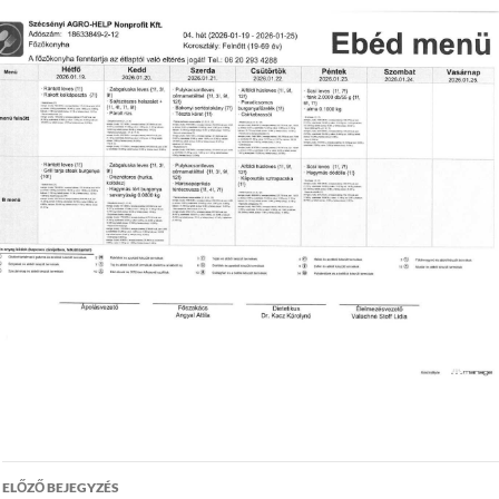
Bejegyzés
ELŐZŐ BEJEGYZÉS