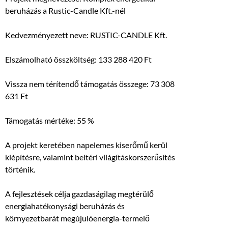
beruházás a Rustic-Candle Kft.-nél
Kedvezményezett neve: RUSTIC-CANDLE Kft.
Elszámolható összköltség: 133 288 420 Ft
Vissza nem térítendő támogatás összege: 73 308
631 Ft
Támogatás mértéke: 55 %
A projekt keretében napelemes kiserőmű kerül
kiépítésre, valamint beltéri világításkorszerűsítés
történik.
A fejlesztések célja gazdaságilag megtérülő
energiahatékonysági beruházás és
környezetbarát megújulóenergia-termelő