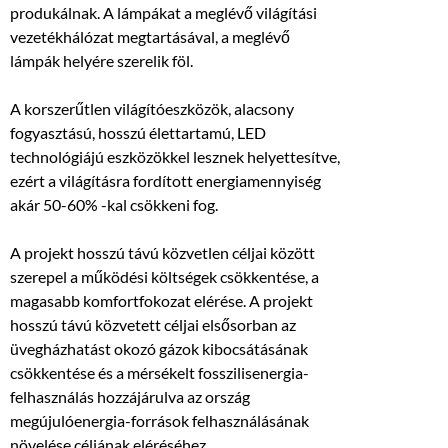
produkálnak. A lámpákat a meglévő világítási
vezetékhálózat megtartásával, a meglévő
lámpák helyére szerelik föl.
A korszerűtlen világítóeszközök, alacsony
fogyasztású, hosszú élettartamú, LED
technológiájú eszközökkel lesznek helyettesítve,
ezért a világításra fordított energiamennyiség
akár 50-60% -kal csökkeni fog.
A projekt hosszú távú közvetlen céljai között
szerepel a működési költségek csökkentése, a
magasabb komfortfokozat elérése. A projekt
hosszú távú közvetett céljai elsősorban az
üvegházhatást okozó gázok kibocsátásának
csökkentése és a mérsékelt fosszilisenergia-
felhasználás hozzájárulva az ország
megújulóenergia-források felhasználásának
növelése céljának eléréséhez.