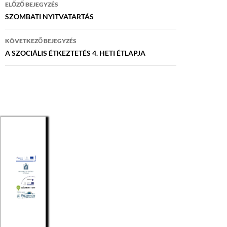
Bejegyzés
ELŐZŐ BEJEGYZÉS
navigáció
SZOMBATI NYITVATARTÁS
KÖVETKEZŐ BEJEGYZÉS
A SZOCIÁLIS ÉTKEZTETÉS 4. HETI ÉTLAPJA