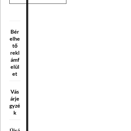
Bér
elhe
tő
rekl
ámf
elül
et
Vás
árje
gyzé
k
Újsá