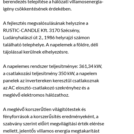
berendezés telepítése a hálózati villamosenergia-
igény csökkentésének érdekében.
A fejlesztés megvalósulásának helyszíne a
RUSTIC-CANDLE Kft. 3170 Szécsény,
Ludányhalászi út 2., 1986 helyrajzi számon
található telephelye. A napelemek a földre, déli
tájolással kerülnek elhelyezésre.
A napelemes rendszer teljesítménye: 361,34 kW,
a csatlakozási teljesítmény 350 kW, a napelem
panelek az invertereken keresztül csatlakoznak
az AC elosztó-csatlakozó szekrényhez és a
meglévő elektromos hálózathoz.
A meglévő korszerűtlen világítótestek és
fényforrások a korszerűsítés eredményeként, a
szabvány szerint előírt megvilágítási érték elérése
mellett, jelentős villamos energia megtakarítást