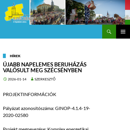
Keresés
Szécsény a fejedelmi Város
KILÉPÉS
Els
A
TARTALOMBA
me
HÍREK
ÚJABB NAPELEMES BERUHÁZÁS
VALÓSULT MEG SZÉCSÉNYBEN
2026-01-14
SZERKESZTŐ
PROJEKTINFORMÁCIÓK
Pályázat azonosítószáma: GINOP-4.1.4-19-
2020-02580
Projekt megnevezése: Komplex energetikai