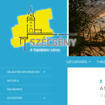
KILÉPÉS A TARTALOMBA
Keresés
Szécsény a fejedelmi Város
SZÉCSÉNYRŐL
TURI
Szécsény Város Hivatalos Weboldala
VÁLASZTÁSI INFORMÁCIÓK
AKTUÁLIS
A 
PÁLYÁZATOK
ÜGYINTÉZÉS