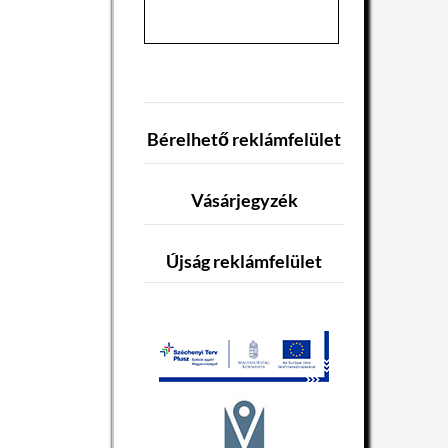
Bérelhető reklámfelület
Vásárjegyzék
Újság reklámfelület