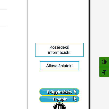
Közérdekű
információk!
NAGY
Állásajánlatok!
BETŰ