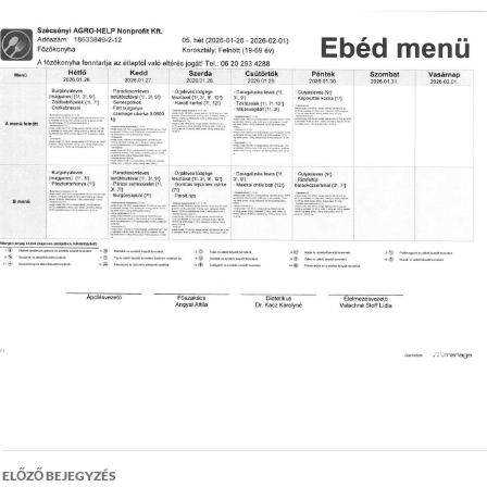
Bejegyzés
ELŐZŐ BEJEGYZÉS