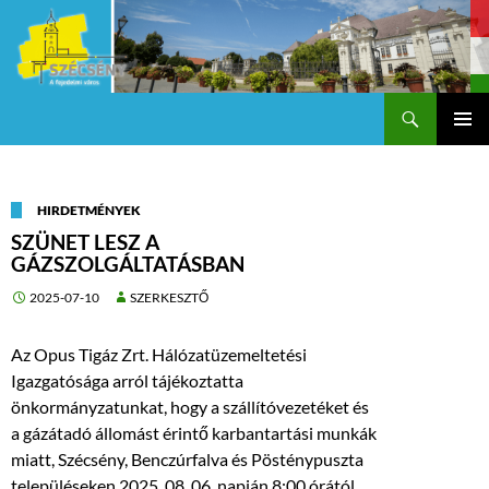
Keresés
Szécsény a fejedelmi Város
KILÉPÉS
Els
A
TARTALOMBA
me
HIRDETMÉNYEK
SZÜNET LESZ A
GÁZSZOLGÁLTATÁSBAN
2025-07-10
SZERKESZTŐ
Az Opus Tigáz Zrt. Hálózatüzemeltetési
Igazgatósága arról tájékoztatta
önkormányzatunkat, hogy a szállítóvezetéket és
a gázátadó állomást érintő karbantartási munkák
miatt, Szécsény, Benczúrfalva és Pösténypuszta
településeken 2025. 08. 06. napján 8:00 órától