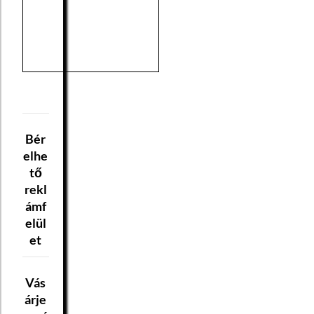
Bér
elhe
tő
rekl
ámf
elül
et
Vás
árje