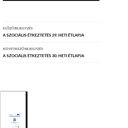
Bejegyzés
ELŐZŐ BEJEGYZÉS
navigáció
A SZOCIÁLIS ÉTKEZTETÉS 29. HETI ÉTLAPJA
KÖVETKEZŐ BEJEGYZÉS
A SZOCIÁLIS ÉTKEZTETÉS 30. HETI ÉTLAPJA