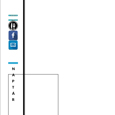
N
A
P
T
Á
R