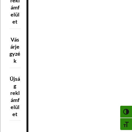
rekl
ámf
elül
et
Vás
árje
gyzé
k
Újsá
g
rekl
ámf
elül
NAGY
et
BETŰ