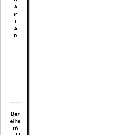
A
P
T
Á
R
Bér
elhe
tő