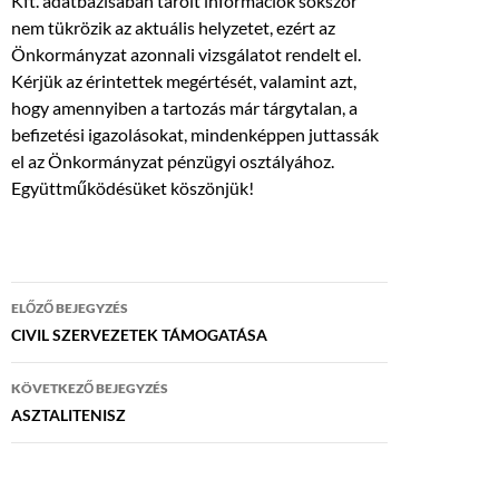
Kft. adatbázisában tárolt információk sokszor
nem tükrözik az aktuális helyzetet, ezért az
Önkormányzat azonnali vizsgálatot rendelt el.
Kérjük az érintettek megértését, valamint azt,
hogy amennyiben a tartozás már tárgytalan, a
befizetési igazolásokat, mindenképpen juttassák
el az Önkormányzat pénzügyi osztályához.
Együttműködésüket köszönjük!
Bejegyzés
ELŐZŐ BEJEGYZÉS
navigáció
CIVIL SZERVEZETEK TÁMOGATÁSA
KÖVETKEZŐ BEJEGYZÉS
ASZTALITENISZ