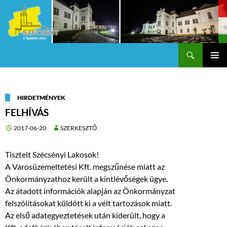
Keresés
Szécsény a fejedelmi Város
KILÉPÉS
Els
A
TARTALOMBA
me
HIRDETMÉNYEK
FELHÍVÁS
2017-06-20
SZERKESZTŐ
Tisztelt Szécsényi Lakosok!
A Városüzemeltetési Kft. megszűnése miatt az
Önkormányzathoz került a kintlévőségek ügye.
Az átadott információk alapján az Önkormányzat
felszólításokat küldött ki a vélt tartozások miatt.
Az első adategyeztetések után kiderült, hogy a