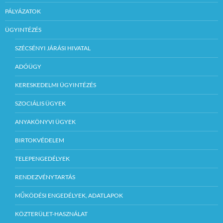
PÁLYÁZATOK
ÜGYINTÉZÉS
SZÉCSÉNYI JÁRÁSI HIVATAL
ADÓÜGY
KERESKEDELMI ÜGYINTÉZÉS
SZOCIÁLIS ÜGYEK
ANYAKÖNYVI ÜGYEK
BIRTOKVÉDELEM
TELEPENGEDÉLYEK
RENDEZVÉNYTARTÁS
MŰKÖDÉSI ENGEDÉLYEK, ADATLAPOK
KÖZTERÜLET-HASZNÁLAT