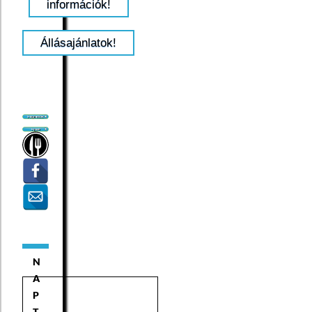
információk!
Állásajánlatok!
N
A
P
T