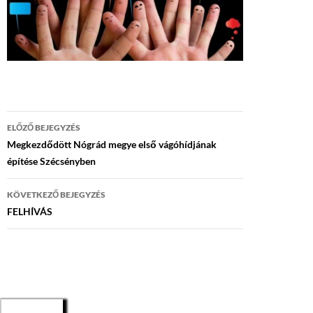
Bejegyzés
ELŐZŐ BEJEGYZÉS
navigáció
Megkezdődött Nógrád megye első vágóhídjának
építése Szécsényben
KÖVETKEZŐ BEJEGYZÉS
FELHÍVÁS