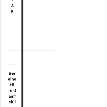
Á
R
Bér
elhe
tő
rekl
ámf
elül