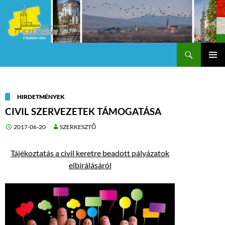
Keresés
Szécsény a fejedelmi Város
KILÉPÉS
Els
A
TARTALOMBA
me
HIRDETMÉNYEK
CIVIL SZERVEZETEK TÁMOGATÁSA
2017-06-20
SZERKESZTŐ
Tájékoztatás a civil keretre beadott pályázatok
elbírálásáról