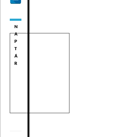
N
A
P
T
Á
R