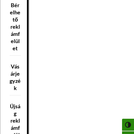
Bér
elhe
tő
rekl
ámf
elül
et
Vás
árje
gyzé
k
Újsá
g
rekl
NAGY
ámf