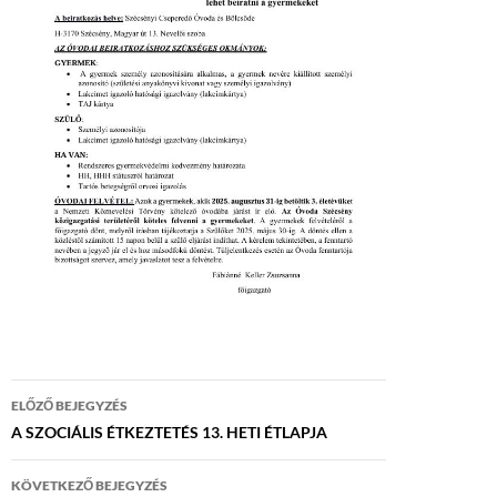
Bejegyzés
ELŐZŐ BEJEGYZÉS
navigáció
A SZOCIÁLIS ÉTKEZTETÉS 13. HETI ÉTLAPJA
KÖVETKEZŐ BEJEGYZÉS