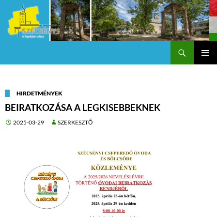
Keresés
Szécsény a fejedelmi Város
KILÉPÉS
Els
A
TARTALOMBA
me
HIRDETMÉNYEK
BEIRATKOZÁSA A LEGKISEBBEKNEK
2025-03-29
SZERKESZTŐ