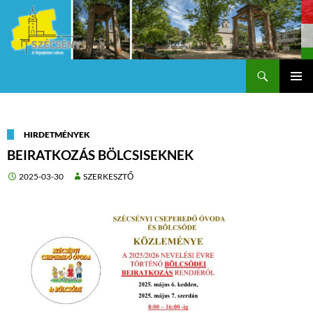
Keresés
Szécsény a fejedelmi Város
KILÉPÉS
Els
A
TARTALOMBA
me
HIRDETMÉNYEK
BEIRATKOZÁS BÖLCSISEKNEK
2025-03-30
SZERKESZTŐ