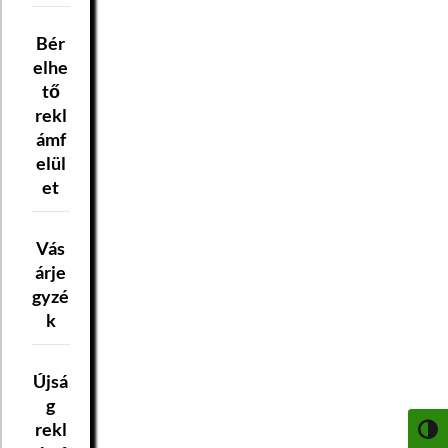
Bér
elhe
tő
rekl
ámf
elül
et
Vás
árje
gyzé
k
Újsá
g
rekl
NAGY