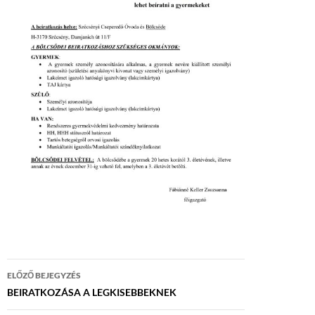
Bejegyzés
ELŐZŐ BEJEGYZÉS
navigáció
BEIRATKOZÁSA A LEGKISEBBEKNEK