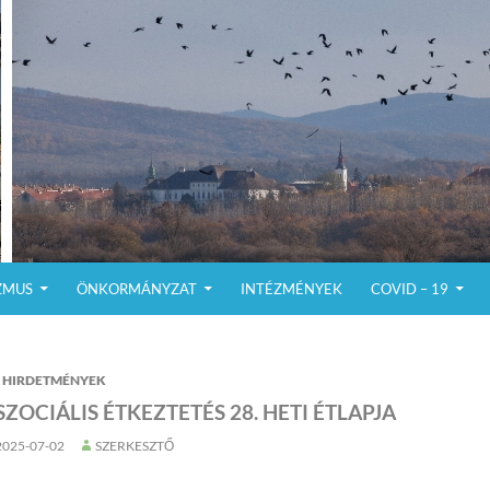
ZMUS
ÖNKORMÁNYZAT
INTÉZMÉNYEK
COVID – 19
HIRDETMÉNYEK
SZOCIÁLIS ÉTKEZTETÉS 28. HETI ÉTLAPJA
2025-07-02
SZERKESZTŐ