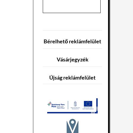
Bérelhető reklámfelület
Vásárjegyzék
Újság reklámfelület