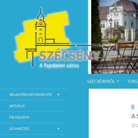
KILÉPÉS A TARTALOMBA
Keresés
Szécsény a fejedelmi Város
SZÉCSÉNYRŐL
TURI
Szécsény Város Hivatalos Weboldala
VÁLASZTÁSI INFORMÁCIÓK
AKTUÁLIS
A 
PÁLYÁZATOK
ÜGYINTÉZÉS