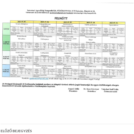
Bejegyzés
ELŐZŐ BEJEGYZÉS