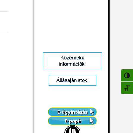
Közérdekű
információk!
NAGY
Állásajánlatok!
BETŰ