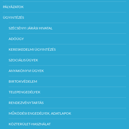
PÁLYÁZATOK
ÜGYINTÉZÉS
SZÉCSÉNYI JÁRÁSI HIVATAL
ADÓÜGY
KERESKEDELMI ÜGYINTÉZÉS
SZOCIÁLIS ÜGYEK
ANYAKÖNYVI ÜGYEK
BIRTOKVÉDELEM
TELEPENGEDÉLYEK
RENDEZVÉNYTARTÁS
MŰKÖDÉSI ENGEDÉLYEK, ADATLAPOK
KÖZTERÜLET-HASZNÁLAT