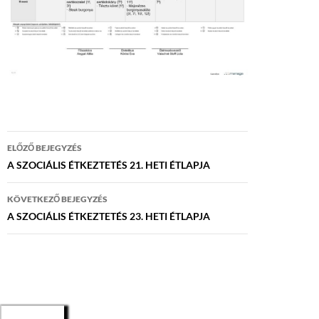
Bejegyzés
ELŐZŐ BEJEGYZÉS
navigáció
A SZOCIÁLIS ÉTKEZTETÉS 21. HETI ÉTLAPJA
KÖVETKEZŐ BEJEGYZÉS
A SZOCIÁLIS ÉTKEZTETÉS 23. HETI ÉTLAPJA