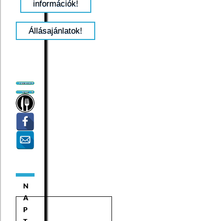
információk!
Állásajánlatok!
N
A
P