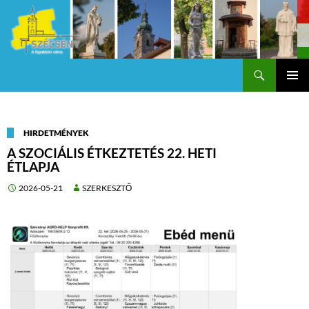
Keresés
Szécsény a fejedelmi Város
KILÉPÉS
Els
A
TARTALOMBA
me
HIRDETMÉNYEK
A SZOCIÁLIS ÉTKEZTETÉS 22. HETI
ÉTLAPJA
2026-05-21
SZERKESZTŐ