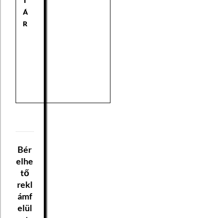
T
Á
R
Bér
elhe
tő
rekl
ámf
elül