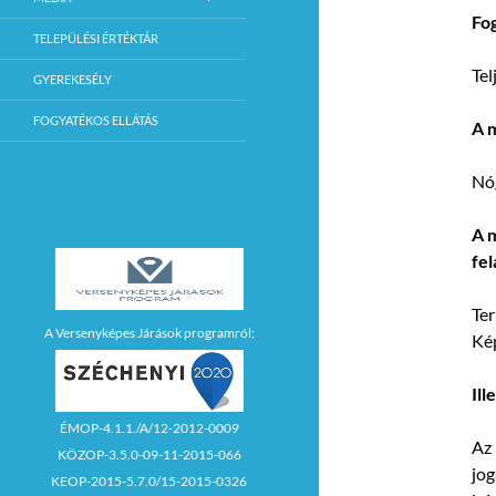
Fog
TELEPÜLÉSI ÉRTÉKTÁR
Tel
GYEREKESÉLY
FOGYATÉKOS ELLÁTÁS
A 
Nóg
A m
fel
Ter
A Versenyképes Járások programról:
Kép
Ill
ÉMOP-4.1.1./A/12-2012-0009
Az 
KÖZOP-3.5.0-09-11-2015-066
jog
KEOP-2015-5.7.0/15-2015-0326