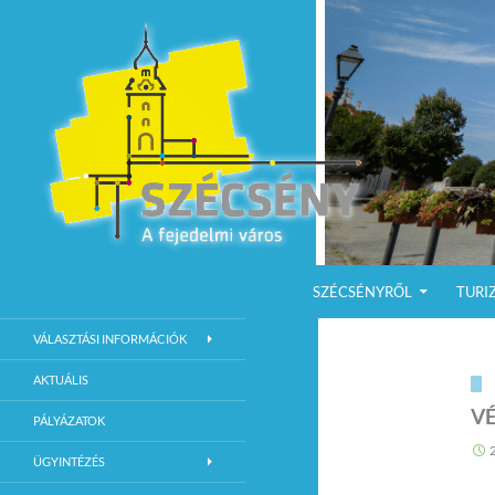
KILÉPÉS A TARTALOMBA
Keresés
Szécsény a fejedelmi Város
SZÉCSÉNYRŐL
TURI
Szécsény Város Hivatalos Weboldala
VÁLASZTÁSI INFORMÁCIÓK
AKTUÁLIS
V
PÁLYÁZATOK
ÜGYINTÉZÉS