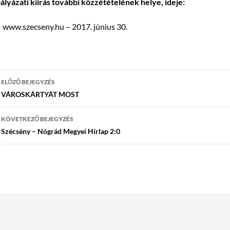
ályázati kiírás további közzétételének helye, ideje:
www.szecseny.hu – 2017. június 30.
Bejegyzés
ELŐZŐ BEJEGYZÉS
navigáció
VÁROSKÁRTYÁT MOST
KÖVETKEZŐ BEJEGYZÉS
Szécsény – Nógrád Megyei Hírlap 2:0