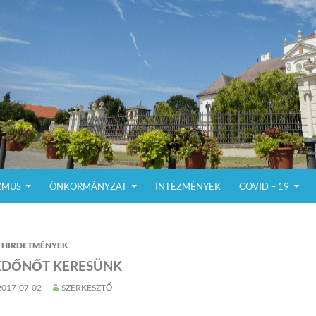
ZMUS
ÖNKORMÁNYZAT
INTÉZMÉNYEK
COVID – 19
HIRDETMÉNYEK
ÉDŐNŐT KERESÜNK
2017-07-02
SZERKESZTŐ