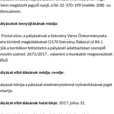
ienn megbízott jegyző nyújt, a 06-32-370-199 (mellék: 208) -os
lefonszámon.
pályázatok benyújtásának módja:
Postai úton, a pályázatnak a Szécsény Város Önkormányzata
ére történő megküldésével (3170 Szécsény, Rákóczi út 84. ).
jük a borítékon feltüntetni a pályázati adatbázisban szereplő
nosító számot: 2671/2017. , valamint a munkakör megnevezését:
dőnő.
ályázat elbírálásának módja, rendje:
ályázat kiírója a pályázat eredménytelenné nyilvánításának jogát
ntartja.
ályázat elbírálásának határideje:
2017. július 31.