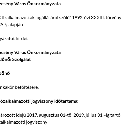
écsény Város Önkormányzata
Közalkalmazottak jogállásáról szóló” 1992. évi XXXIII. törvény
A. § alapján
yázatot hirdet
écsény Város Önkormányzata
dőnői Szolgálat
dőnő
nkakör betöltésére.
özalkalmazotti jogviszony időtartama:
ározott idejű 2017. augusztus 01-től 2019. július 31 –ig tartó
alkalmazotti jogviszony