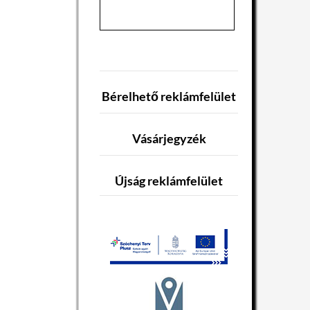
Bérelhető reklámfelület
Vásárjegyzék
Újság reklámfelület