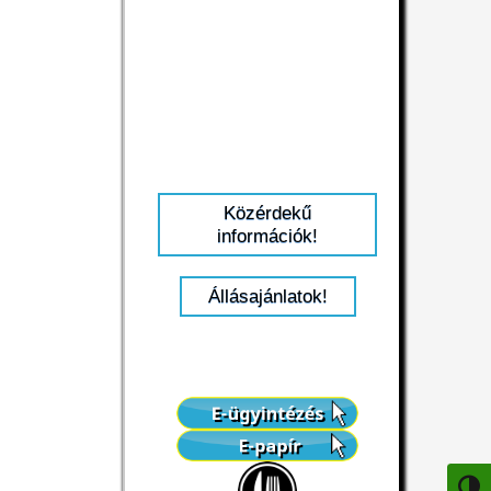
Közérdekű
információk!
Állásajánlatok!
NAGY