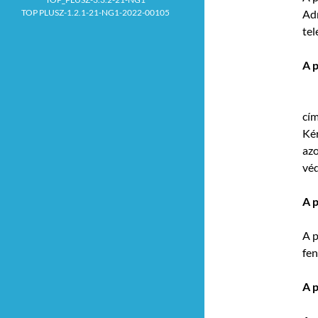
TOP PLUSZ-1.2.1-21-NG1-2022-00105
Adr
te
A 
 
cím
Kér
azo
vé
A p
A p
fen
A p