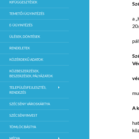
KIFÜGGESZTÉSEK
Sz
TEMETŐI ÜGYINTÉZÉS
a „
E-ÜGYINTÉZÉS
20/
ÜLÉSEK, DÖNTÉSEK
pál
RENDELETEK
Sz
KÖZÉRDEKŰ ADATOK
Vé
KÖZBESZERZÉSEK,
BESZERZÉSEK, PÁLYÁZATOK
vé
TELEPÜLÉSFEJLESZTÉS,
mu
RENDEZÉS
SZÉCSÉNY VÁROSKÁRTYA
A k
SZÉCSÉNYINVEST
hat
TÖMLÖCBÁSTYA
köz
MÉDIA