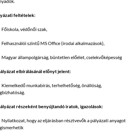
nyadók.
yázati feltételek:
őiskola, védőnői szak,
elhasználói szintű MS Office (irodai alkalmazások),
agyar állampolgárság, büntetlen előélet, cselekvőképesség
ályázat elbírálásánál előnyt jelent:
Kiemelkedő munkabírás, terhelhetőség, önállóság,
gbízhatóság.
ályázat részeként benyújtandó iratok, igazolások:
yilatkozat, hogy az eljárásban résztvevők a pályázati anyagot
gismerhetik