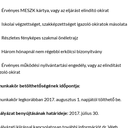
rvényes MESZK kártya, vagy az eljárást elindító okirat
skolai végzettséget, szakképzettséget igazoló okiratok másolata
Részletes fényképes szakmai önéletrajz
Három hónapnál nem régebbi erkölcsi bizonyítvány
rvényes működési nyilvántartási engedély, vagy az elindítást
zoló okirat
munkakör betölthetőségének időpontja:
unkakör legkorábban 2017. augusztus 1. napjától tölthető be.
ályázat benyújtásának határideje:
2017. július 30.
ályázati kiírással kapcsolatosan további információt dr. Végh