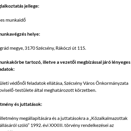
lalkoztatás jellege:
jes munkaidő
munkavégzés helye:
rád megye, 3170 Szécsény, Rákóczi út 115.
unkakörbe tartozó, illetve a vezetői megbízással járó lényeges
adatok:
ületi védőnői feladatok ellátása, Szécsény Város Önkormányzata
viselő-testülete által meghatározott körzetben.
etmény és juttatások:
illetmény megállapítására és a juttatásokra a „Közalkalmazottak
állásáról szóló” 1992. évi XXXIII. törvény rendelkezései az