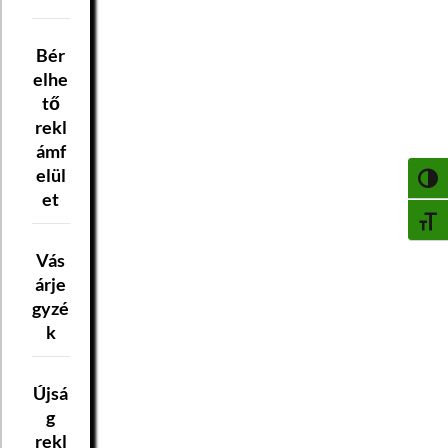
Bér
elhe
tő
rekl
ámf
elül
NAGY
et
BETŰ
Vás
árje
gyzé
k
Újsá
g
rekl