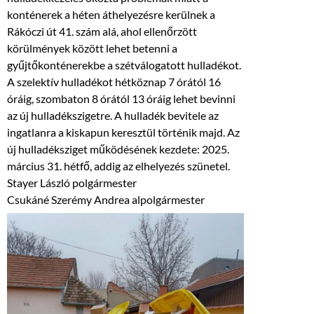
konténerek a héten áthelyezésre kerülnek a
Rákóczi út 41. szám alá, ahol ellenőrzött
körülmények között lehet betenni a
gyűjtőkonténerekbe a szétválogatott hulladékot.
A szelektív hulladékot hétköznap 7 órától 16
óráig, szombaton 8 órától 13 óráig lehet bevinni
az új hulladékszigetre. A hulladék bevitele az
ingatlanra a kiskapun keresztül történik majd. Az
új hulladéksziget működésének kezdete: 2025.
március 31. hétfő, addig az elhelyezés szünetel.
Stayer László polgármester
Csukáné Szerémy Andrea alpolgármester