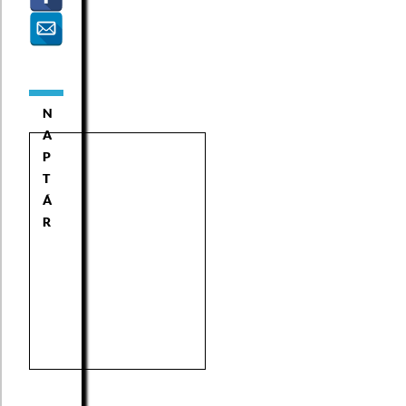
N
A
P
T
Á
R