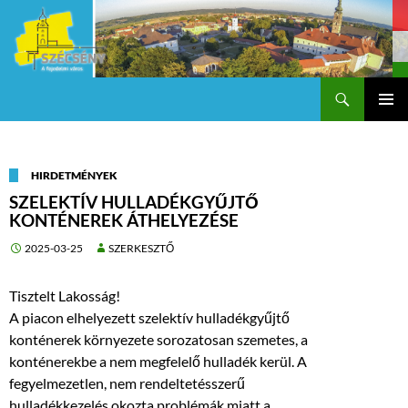
Keresés
Szécsény a fejedelmi Város
KILÉPÉS
Els
A
TARTALOMBA
me
HIRDETMÉNYEK
SZELEKTÍV HULLADÉKGYŰJTŐ
KONTÉNEREK ÁTHELYEZÉSE
2025-03-25
SZERKESZTŐ
Tisztelt Lakosság!
A piacon elhelyezett szelektív hulladékgyűjtő
konténerek környezete sorozatosan szemetes, a
konténerekbe a nem megfelelő hulladék kerül. A
fegyelmezetlen, nem rendeltetésszerű
hulladékkezelés okozta problémák miatt a