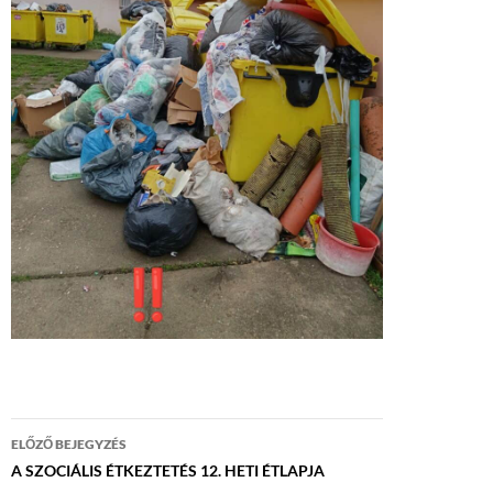
Bejegyzés
ELŐZŐ BEJEGYZÉS
navigáció
A SZOCIÁLIS ÉTKEZTETÉS 12. HETI ÉTLAPJA