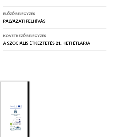
Bejegyzés
ELŐZŐ BEJEGYZÉS
navigáció
PÁLYÁZATI FELHÍVÁS
KÖVETKEZŐ BEJEGYZÉS
A SZOCIÁLIS ÉTKEZTETÉS 21. HETI ÉTLAPJA