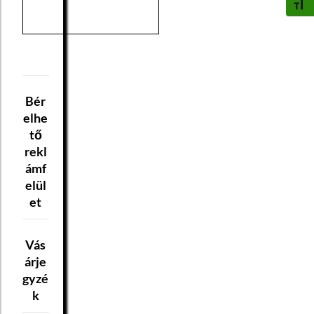
BETŰ
Bér
elhe
tő
rekl
ámf
elül
et
Vás
árje
gyzé
k