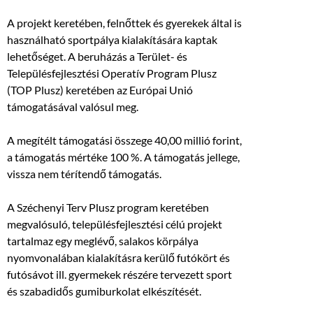
A projekt keretében, felnőttek és gyerekek által is
használható sportpálya kialakítására kaptak
lehetőséget. A beruházás a Terület- és
Településfejlesztési Operatív Program Plusz
(TOP Plusz) keretében az Európai Unió
támogatásával valósul meg.
A megítélt támogatási összege 40,00 millió forint,
a támogatás mértéke 100 %. A támogatás jellege,
vissza nem térítendő támogatás.
A Széchenyi Terv Plusz program keretében
megvalósuló, településfejlesztési célú projekt
tartalmaz egy meglévő, salakos körpálya
nyomvonalában kialakításra kerülő futókört és
futósávot ill. gyermekek részére tervezett sport
és szabadidős gumiburkolat elkészítését.