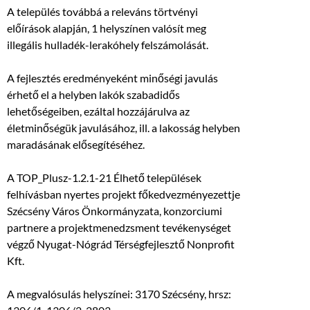
A település továbbá a releváns törtvényi
előírások alapján, 1 helyszínen valósít meg
illegális hulladék-lerakóhely felszámolását.
A fejlesztés eredményeként minőségi javulás
érhető el a helyben lakók szabadidős
lehetőségeiben, ezáltal hozzájárulva az
életminőségük javulásához, ill. a lakosság helyben
maradásának elősegítéséhez.
A TOP_Plusz-1.2.1-21 Élhető települések
felhívásban nyertes projekt főkedvezményezettje
Szécsény Város Önkormányzata, konzorciumi
partnere a projektmenedzsment tevékenységet
végző Nyugat-Nógrád Térségfejlesztő Nonprofit
Kft.
A megvalósulás helyszínei: 3170 Szécsény, hrsz: