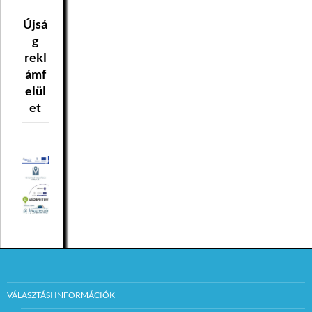
Újsá
g
rekl
ámf
elül
et
VÁLASZTÁSI INFORMÁCIÓK