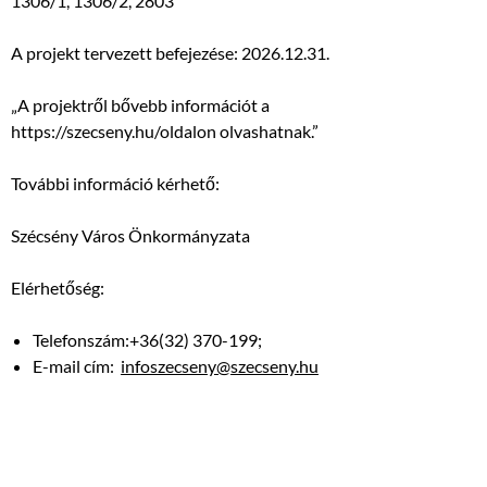
1306/1, 1306/2, 2803
A projekt tervezett befejezése: 2026.12.31.
„A projektről bővebb információt a
https://szecseny.hu/oldalon olvashatnak.”
További információ kérhető:
Szécsény Város Önkormányzata
Elérhetőség:
Telefonszám:+36(32) 370-199;
E-mail cím:
infoszecseny@szecseny.hu