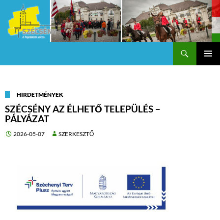
Keresés
Szécsény a fejedelmi Város
KILÉPÉS
Els
A
TARTALOMBA
me
HIRDETMÉNYEK
SZÉCSÉNY AZ ÉLHETŐ TELEPÜLÉS –
PÁLYÁZAT
2026-05-07
SZERKESZTŐ