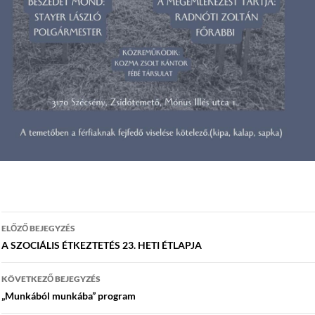
Bejegyzés
ELŐZŐ BEJEGYZÉS
navigáció
A SZOCIÁLIS ÉTKEZTETÉS 23. HETI ÉTLAPJA
KÖVETKEZŐ BEJEGYZÉS
„Munkából munkába” program