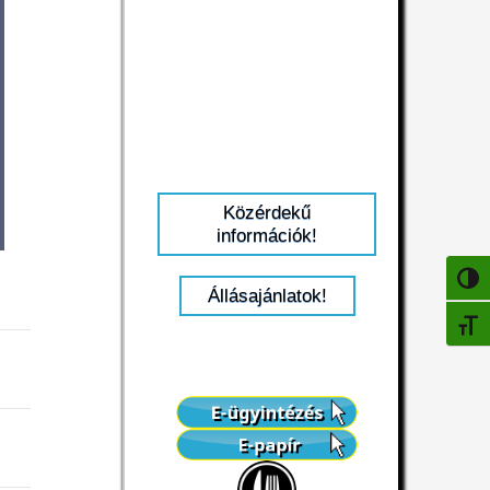
Közérdekű
információk!
NAGY
Állásajánlatok!
BETŰ