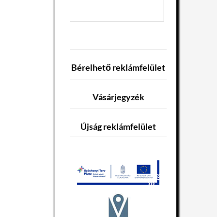
Bérelhető reklámfelület
Vásárjegyzék
Újság reklámfelület