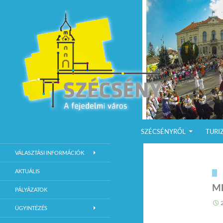
KILÉPÉS A TARTALOMBA
Keresés
Szécsény a fejedelmi Város
SZÉCSÉNYRŐL
TURI
Szécsény Város Hivatalos Weboldala
VÁLASZTÁSI INFORMÁCIÓK
AKTUÁLIS
M
PÁLYÁZATOK
ÜGYINTÉZÉS