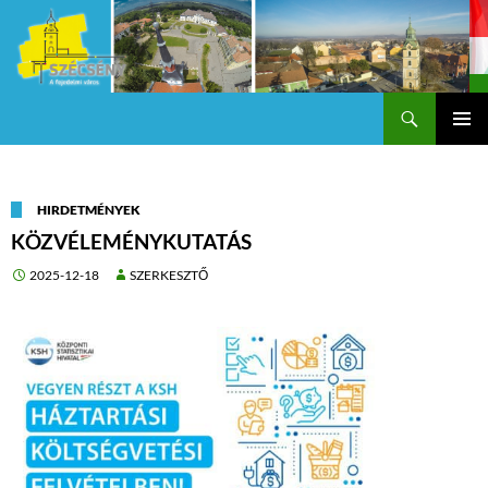
Keresés
Szécsény a fejedelmi Város
KILÉPÉS
Els
A
TARTALOMBA
me
HIRDETMÉNYEK
KÖZVÉLEMÉNYKUTATÁS
2025-12-18
SZERKESZTŐ