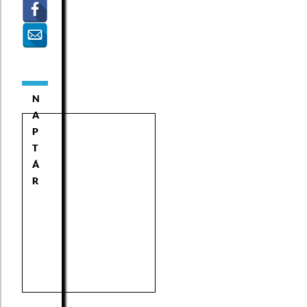
N
A
P
T
Á
R