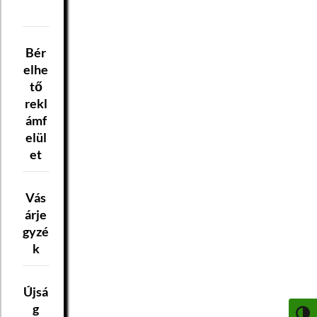
Bér
elhe
tő
rekl
ámf
elül
et
Vás
árje
gyzé
k
Újsá
g
NAGY