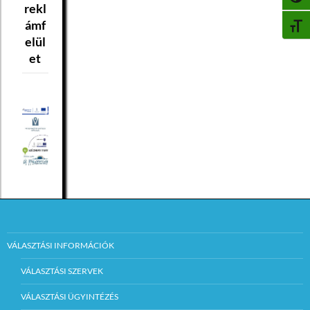
rekl
ámf
BETŰ
elül
et
VÁLASZTÁSI INFORMÁCIÓK
VÁLASZTÁSI SZERVEK
VÁLASZTÁSI ÜGYINTÉZÉS