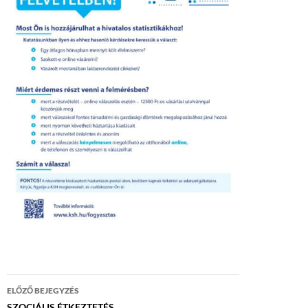
Bejegyzés
ELŐZŐ BEJEGYZÉS
SZOCIÁLIS ÉTKEZTETÉS