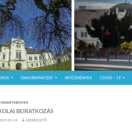
ZMUS
ÖNKORMÁNYZAT
INTÉZMÉNYEK
COVID – 19
HIRDETMÉNYEK
KOLAI BEIRATKOZÁS
2025-03-14
SZERKESZTŐ