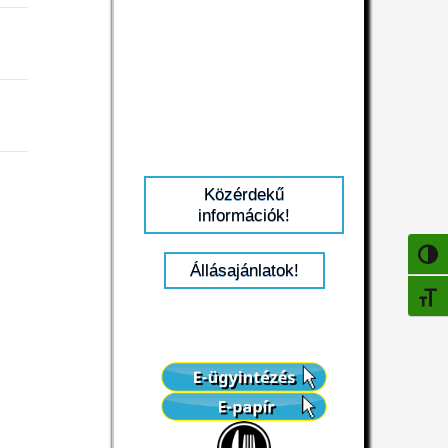
Közérdekű
információk!
NAGY
Állásajánlatok!
BETŰ