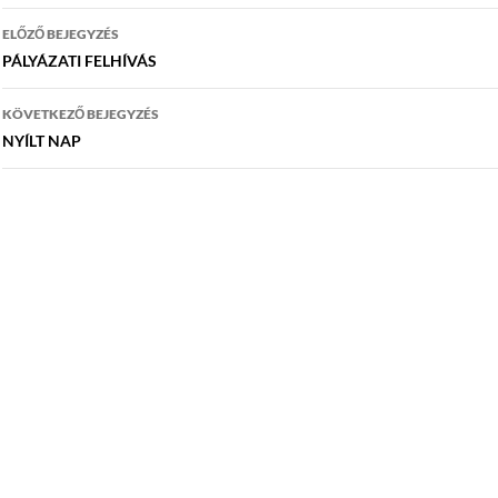
Bejegyzés
ELŐZŐ BEJEGYZÉS
navigáció
PÁLYÁZATI FELHÍVÁS
KÖVETKEZŐ BEJEGYZÉS
NYÍLT NAP