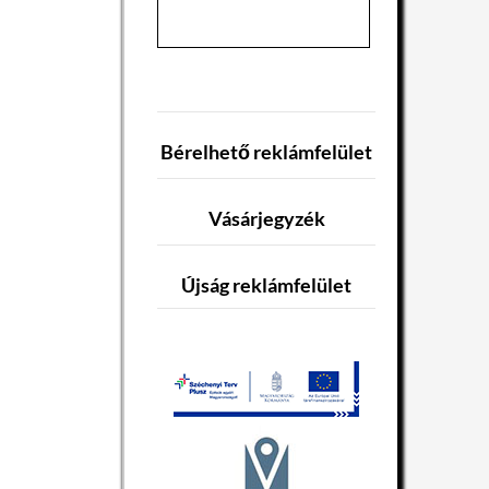
Bérelhető reklámfelület
Vásárjegyzék
Újság reklámfelület