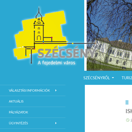
KILÉPÉS A TARTALOMBA
Keresés
Szécsény a fejedelmi Város
SZÉCSÉNYRŐL
TURI
Szécsény Város Hivatalos Weboldala
VÁLASZTÁSI INFORMÁCIÓK
AKTUÁLIS
IS
PÁLYÁZATOK
ÜGYINTÉZÉS