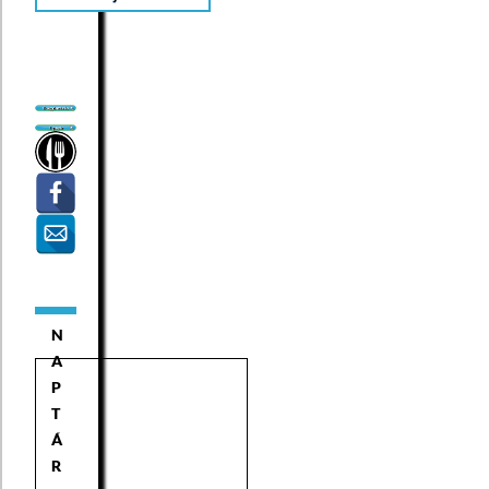
N
A
P
T
Á
R