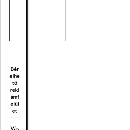
Bér
elhe
tő
rekl
ámf
elül
et
Vás