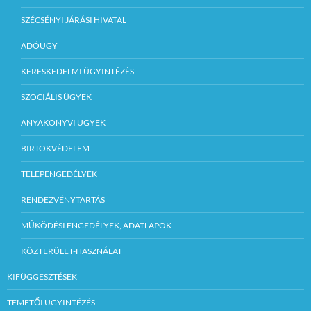
SZÉCSÉNYI JÁRÁSI HIVATAL
ADÓÜGY
KERESKEDELMI ÜGYINTÉZÉS
SZOCIÁLIS ÜGYEK
ANYAKÖNYVI ÜGYEK
BIRTOKVÉDELEM
TELEPENGEDÉLYEK
RENDEZVÉNYTARTÁS
MŰKÖDÉSI ENGEDÉLYEK, ADATLAPOK
KÖZTERÜLET-HASZNÁLAT
KIFÜGGESZTÉSEK
TEMETŐI ÜGYINTÉZÉS