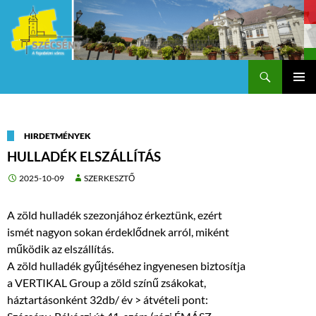
Keresés
Szécsény a fejedelmi Város
KILÉPÉS
Els
A
TARTALOMBA
me
HIRDETMÉNYEK
HULLADÉK ELSZÁLLÍTÁS
2025-10-09
SZERKESZTŐ
A zöld hulladék szezonjához érkeztünk, ezért
ismét nagyon sokan érdeklődnek arról, miként
működik az elszállítás.
A zöld hulladék gyűjtéséhez ingyenesen biztosítja
a VERTIKAL Group a zöld színű zsákokat,
háztartásonként 32db/ év > átvételi pont: