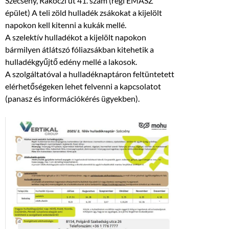
Szécsény, Rákóczi út 41. szám (régi ÉMÁSZ
épület) A teli zöld hulladék zsákokat a kijelölt
napokon kell kitenni a kukák mellé.
A szelektív hulladékot a kijelölt napokon
bármilyen átlátszó fóliazsákban kitehetik a
hulladékgyűjtő edény mellé a lakosok.
A szolgáltatóval a hulladéknaptáron feltüntetett
elérhetőségeken lehet felvenni a kapcsolatot
(panasz és információkérés ügyekben).