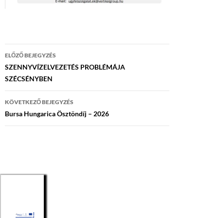
Bejegyzés
ELŐZŐ BEJEGYZÉS
navigáció
SZENNYVÍZELVEZETÉS PROBLÉMÁJA
SZÉCSÉNYBEN
KÖVETKEZŐ BEJEGYZÉS
Bursa Hungarica Ösztöndíj – 2026