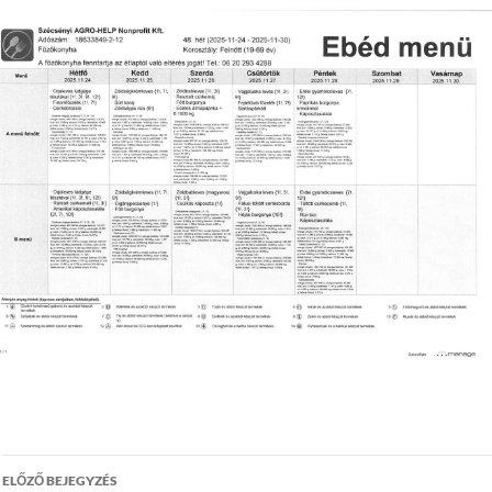
Bejegyzés
ELŐZŐ BEJEGYZÉS