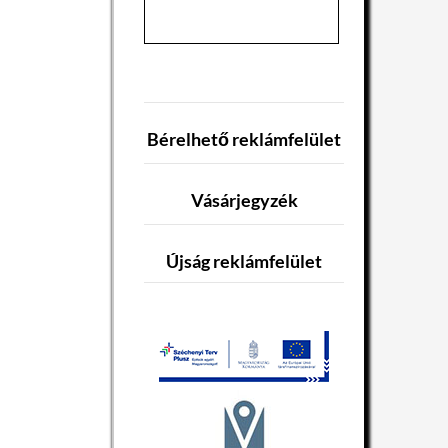
Bérelhető reklámfelület
Vásárjegyzék
Újság reklámfelület