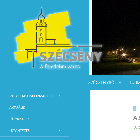
KILÉPÉS A TARTALOMBA
Keresés
Szécsény a fejedelmi Város
SZÉCSÉNYRŐL
TURI
Szécsény Város Hivatalos Weboldala
VÁLASZTÁSI INFORMÁCIÓK
AKTUÁLIS
A 
PÁLYÁZATOK
ÜGYINTÉZÉS