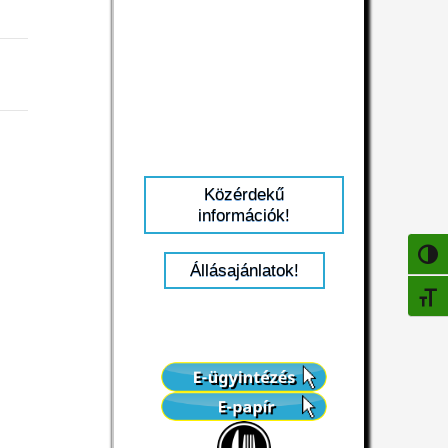
Közérdekű
információk!
NAGY
Állásajánlatok!
BETŰ