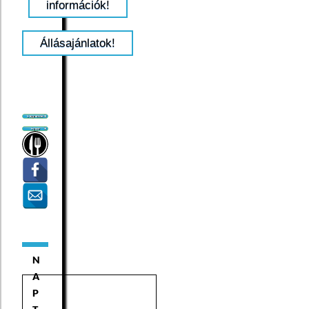
információk!
Állásajánlatok!
N
A
P