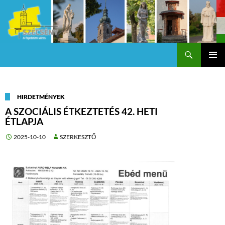
Keresés
Szécsény a fejedelmi Város
KILÉPÉS
Els
A
TARTALOMBA
me
HIRDETMÉNYEK
A SZOCIÁLIS ÉTKEZTETÉS 42. HETI
ÉTLAPJA
2025-10-10
SZERKESZTŐ