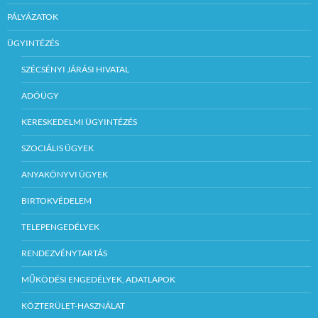
PÁLYÁZATOK
ÜGYINTÉZÉS
SZÉCSÉNYI JÁRÁSI HIVATAL
ADÓÜGY
KERESKEDELMI ÜGYINTÉZÉS
SZOCIÁLIS ÜGYEK
ANYAKÖNYVI ÜGYEK
BIRTOKVÉDELEM
TELEPENGEDÉLYEK
RENDEZVÉNYTARTÁS
MŰKÖDÉSI ENGEDÉLYEK, ADATLAPOK
KÖZTERÜLET-HASZNÁLAT