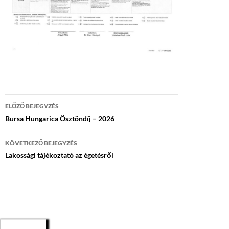
Bejegyzés
ELŐZŐ BEJEGYZÉS
navigáció
Bursa Hungarica Ösztöndíj – 2026
KÖVETKEZŐ BEJEGYZÉS
Lakossági tájékoztató az égetésről