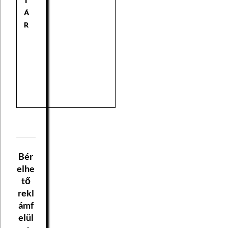
T
Á
R
Bér
elhe
tő
rekl
ámf
elül