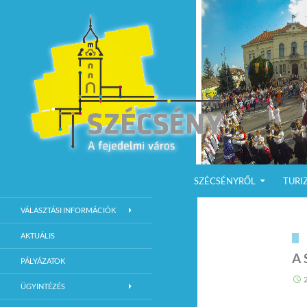
KILÉPÉS A TARTALOMBA
Keresés
Szécsény a fejedelmi Város
SZÉCSÉNYRŐL
TURI
Szécsény Város Hivatalos Weboldala
VÁLASZTÁSI INFORMÁCIÓK
AKTUÁLIS
A 
PÁLYÁZATOK
ÜGYINTÉZÉS