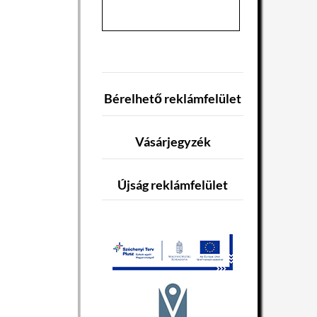
Bérelhető reklámfelület
Vásárjegyzék
Újság reklámfelület