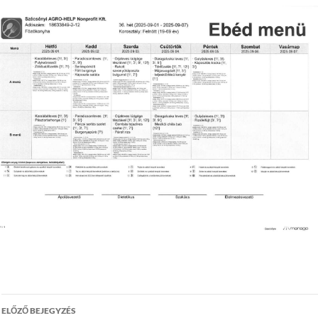
Bejegyzés
ELŐZŐ BEJEGYZÉS