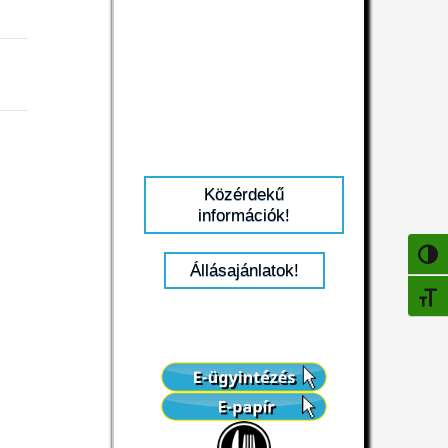
Közérdekű
információk!
NAGY
Állásajánlatok!
BETŰ