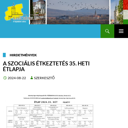
Keresés
Szécsény a fejedelmi Város
KILÉPÉS
Els
A
TARTALOMBA
me
HIRDETMÉNYEK
A SZOCIÁLIS ÉTKEZTETÉS 35. HETI
ÉTLAPJA
2024-08-22
SZERKESZTŐ