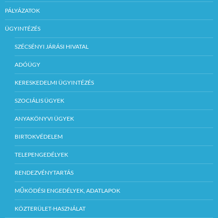
PÁLYÁZATOK
ÜGYINTÉZÉS
SZÉCSÉNYI JÁRÁSI HIVATAL
ADÓÜGY
KERESKEDELMI ÜGYINTÉZÉS
SZOCIÁLIS ÜGYEK
ANYAKÖNYVI ÜGYEK
BIRTOKVÉDELEM
TELEPENGEDÉLYEK
RENDEZVÉNYTARTÁS
MŰKÖDÉSI ENGEDÉLYEK, ADATLAPOK
KÖZTERÜLET-HASZNÁLAT