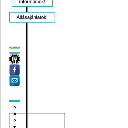
információk!
Állásajánlatok!
N
A
P
T