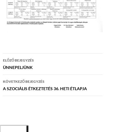
Bejegyzés
ELŐZŐ BEJEGYZÉS
navigáció
ÜNNEPELJÜNK
KÖVETKEZŐ BEJEGYZÉS
A SZOCIÁLIS ÉTKEZTETÉS 36. HETI ÉTLAPJA