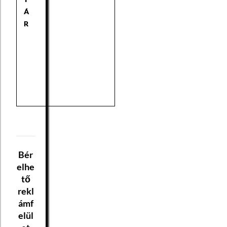
Á
R
Bér
elhe
tő
rekl
ámf
elül