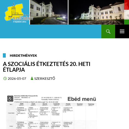
Keresés
Szécsény a fejedelmi Város
KILÉPÉS
Els
A
TARTALOMBA
me
HIRDETMÉNYEK
A SZOCIÁLIS ÉTKEZTETÉS 20. HETI
ÉTLAPJA
2026-05-07
SZERKESZTŐ