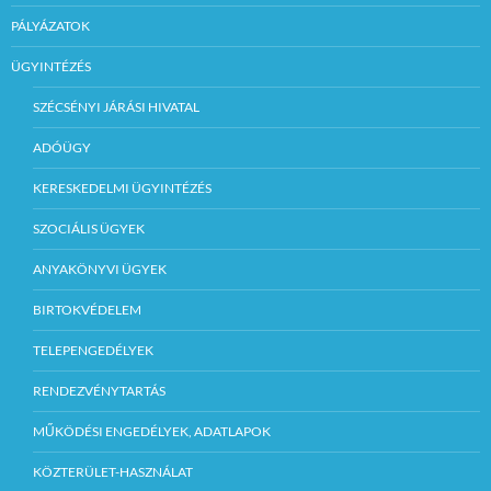
PÁLYÁZATOK
ÜGYINTÉZÉS
SZÉCSÉNYI JÁRÁSI HIVATAL
ADÓÜGY
KERESKEDELMI ÜGYINTÉZÉS
SZOCIÁLIS ÜGYEK
ANYAKÖNYVI ÜGYEK
BIRTOKVÉDELEM
TELEPENGEDÉLYEK
RENDEZVÉNYTARTÁS
MŰKÖDÉSI ENGEDÉLYEK, ADATLAPOK
KÖZTERÜLET-HASZNÁLAT