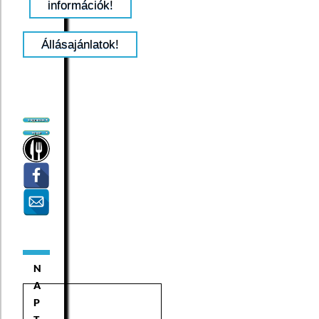
információk!
Állásajánlatok!
N
A
P