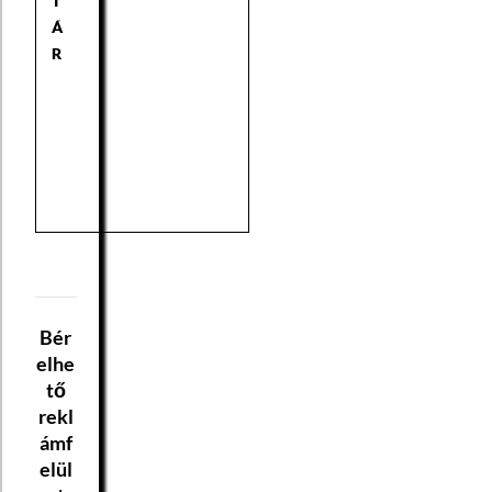
T
Á
R
Bér
elhe
tő
rekl
ámf
elül