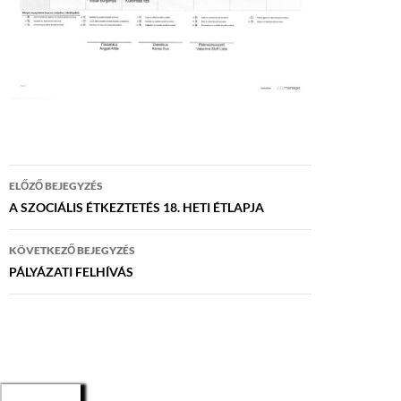
Bejegyzés
ELŐZŐ BEJEGYZÉS
navigáció
A SZOCIÁLIS ÉTKEZTETÉS 18. HETI ÉTLAPJA
KÖVETKEZŐ BEJEGYZÉS
PÁLYÁZATI FELHÍVÁS