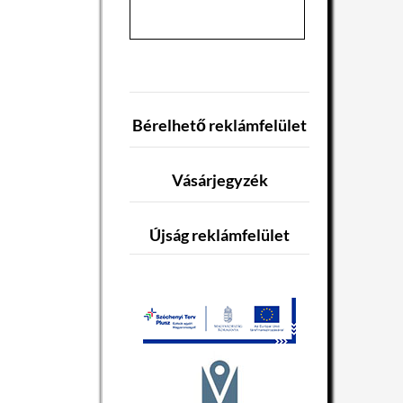
Bérelhető reklámfelület
Vásárjegyzék
Újság reklámfelület