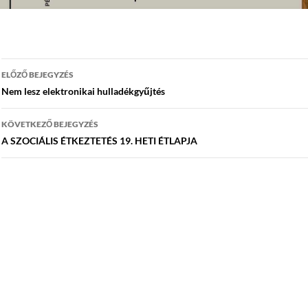
Bejegyzés
ELŐZŐ BEJEGYZÉS
navigáció
Nem lesz elektronikai hulladékgyűjtés
KÖVETKEZŐ BEJEGYZÉS
A SZOCIÁLIS ÉTKEZTETÉS 19. HETI ÉTLAPJA