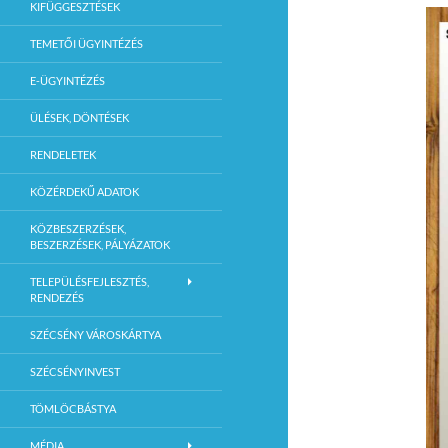
KIFÜGGESZTÉSEK
TEMETŐI ÜGYINTÉZÉS
E-ÜGYINTÉZÉS
ÜLÉSEK, DÖNTÉSEK
RENDELETEK
KÖZÉRDEKŰ ADATOK
KÖZBESZERZÉSEK,
BESZERZÉSEK, PÁLYÁZATOK
TELEPÜLÉSFEJLESZTÉS,
RENDEZÉS
SZÉCSÉNY VÁROSKÁRTYA
SZÉCSÉNYINVEST
TÖMLÖCBÁSTYA
MÉDIA