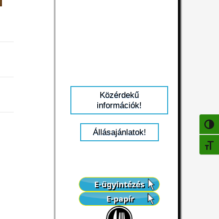
Közérdekű
információk!
NAGY
Állásajánlatok!
BETŰ