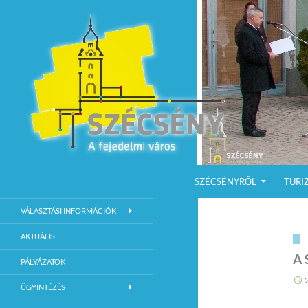
KILÉPÉS A TARTALOMBA
Keresés
Szécsény a fejedelmi Város
SZÉCSÉNYRŐL
TURI
Szécsény Város Hivatalos Weboldala
VÁLASZTÁSI INFORMÁCIÓK
AKTUÁLIS
A 
PÁLYÁZATOK
ÜGYINTÉZÉS