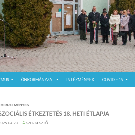
ZMUS
ÖNKORMÁNYZAT
INTÉZMÉNYEK
COVID – 19
HIRDETMÉNYEK
SZOCIÁLIS ÉTKEZTETÉS 18. HETI ÉTLAPJA
2025-04-23
SZERKESZTŐ