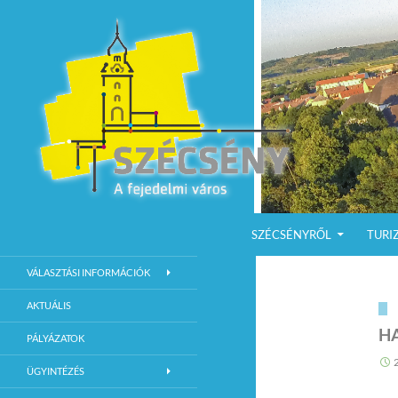
KILÉPÉS A TARTALOMBA
Keresés
Szécsény a fejedelmi Város
SZÉCSÉNYRŐL
TURI
Szécsény Város Hivatalos Weboldala
VÁLASZTÁSI INFORMÁCIÓK
AKTUÁLIS
H
PÁLYÁZATOK
ÜGYINTÉZÉS