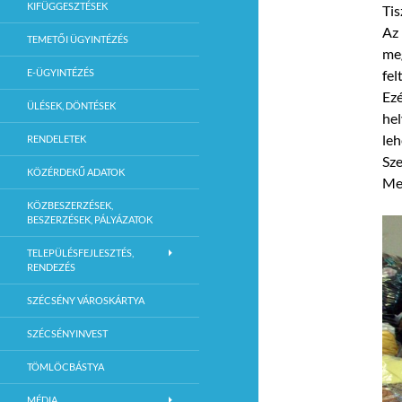
KIFÜGGESZTÉSEK
Tis
Az 
TEMETŐI ÜGYINTÉZÉS
meg
E-ÜGYINTÉZÉS
fel
Ezé
ÜLÉSEK, DÖNTÉSEK
hel
leh
RENDELETEK
Sze
KÖZÉRDEKŰ ADATOK
Me
KÖZBESZERZÉSEK,
BESZERZÉSEK, PÁLYÁZATOK
TELEPÜLÉSFEJLESZTÉS,
RENDEZÉS
SZÉCSÉNY VÁROSKÁRTYA
SZÉCSÉNYINVEST
TÖMLÖCBÁSTYA
MÉDIA