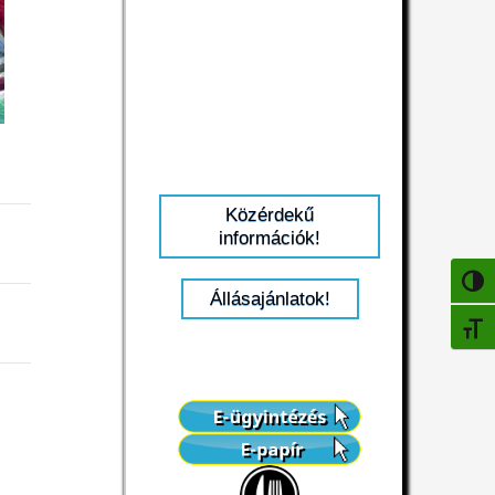
Közérdekű
információk!
NAGY
Állásajánlatok!
BETŰ