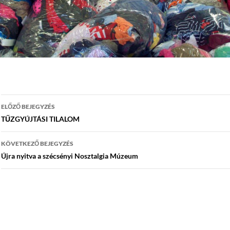
Bejegyzés
ELŐZŐ BEJEGYZÉS
navigáció
TŰZGYÚJTÁSI TILALOM
KÖVETKEZŐ BEJEGYZÉS
Újra nyitva a szécsényi Nosztalgia Múzeum