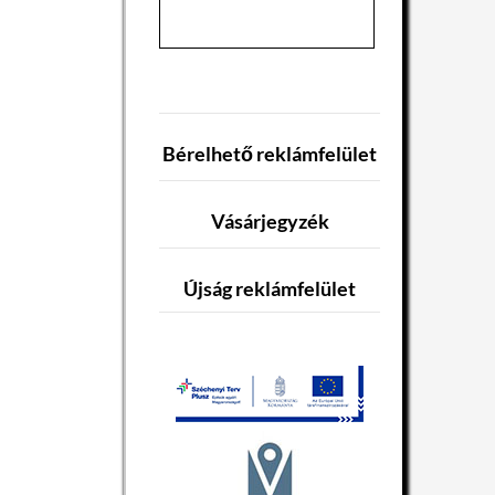
Bérelhető reklámfelület
Vásárjegyzék
Újság reklámfelület