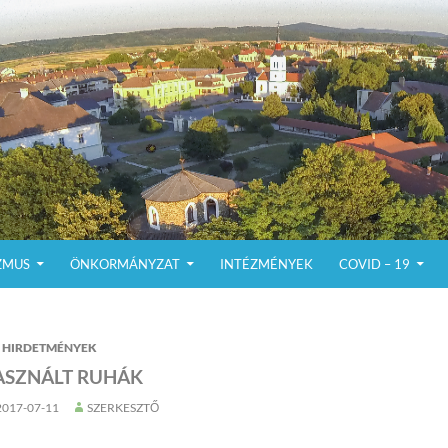
ZMUS
ÖNKORMÁNYZAT
INTÉZMÉNYEK
COVID – 19
HIRDETMÉNYEK
ASZNÁLT RUHÁK
2017-07-11
SZERKESZTŐ