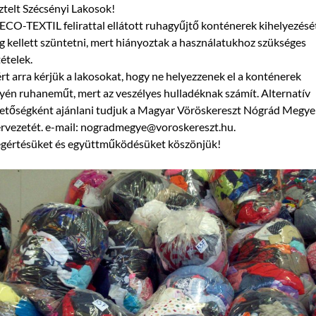
ztelt Szécsényi Lakosok!
ECO-TEXTIL felirattal ellátott ruhagyűjtő konténerek kihelyezésé
 kellett szüntetni, mert hiányoztak a használatukhoz szükséges
tételek.
rt arra kérjük a lakosokat, hogy ne helyezzenek el a konténerek
yén ruhaneműt, mert az veszélyes hulladéknak számít. Alternatív
etőségként ajánlani tudjuk a Magyar Vöröskereszt Nógrád Megye
rvezetét. e-mail: nogradmegye@voroskereszt.hu.
gértésüket és együttműködésüket köszönjük!