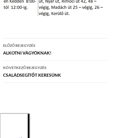
Bejegyzés
ELŐZŐ BEJEGYZÉS
navigáció
ALKOTNI VÁGYÓKNAK!
KÖVETKEZŐ BEJEGYZÉS
CSALÁDSEGÍTŐT KERESÜNK