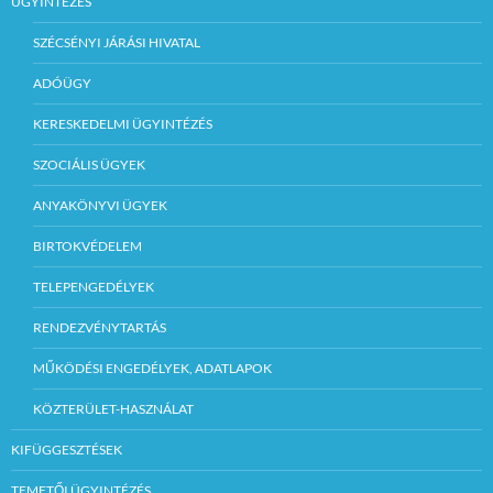
ÜGYINTÉZÉS
SZÉCSÉNYI JÁRÁSI HIVATAL
ADÓÜGY
KERESKEDELMI ÜGYINTÉZÉS
SZOCIÁLIS ÜGYEK
ANYAKÖNYVI ÜGYEK
BIRTOKVÉDELEM
TELEPENGEDÉLYEK
RENDEZVÉNYTARTÁS
MŰKÖDÉSI ENGEDÉLYEK, ADATLAPOK
KÖZTERÜLET-HASZNÁLAT
KIFÜGGESZTÉSEK
TEMETŐI ÜGYINTÉZÉS