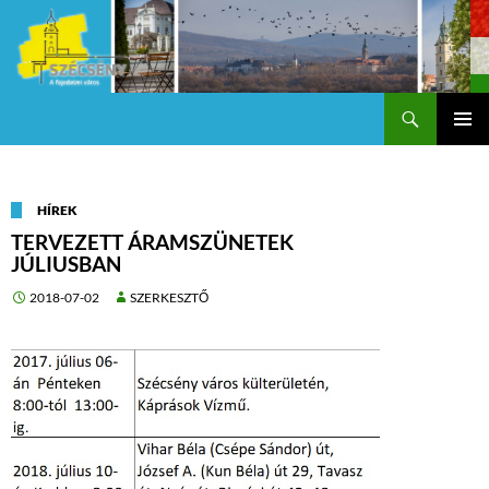
Keresés
Szécsény a fejedelmi Város
KILÉPÉS
Els
A
TARTALOMBA
me
HÍREK
TERVEZETT ÁRAMSZÜNETEK
JÚLIUSBAN
2018-07-02
SZERKESZTŐ