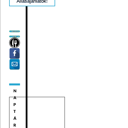
Állásajánlatok!
N
A
P
T
Á
R