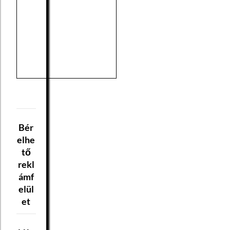
Bér
elhe
tő
rekl
ámf
elül
et