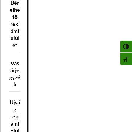
Bér
elhe
tő
rekl
ámf
elül
et
NAGY
BETŰ
Vás
árje
gyzé
k
Újsá
g
rekl
ámf
elül