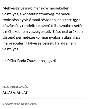
Méhveszélyesség: méhekre mérsékelten
veszélyes, a kontakt hatóanyag-maradék
toxicitása nyolc óránál rövidebb ideig tart, így a
készítmény rendeltetésszerű felhasználás esetén
a méheket nem veszélyezteti. (Késő esti órákban
történő permetezéskor már gyakorlatilag nincs
méh-repülés.) Halveszélyesség: halakra nem
veszélyes.
dr. Pifka-Boda Zsuzsanna jegyző
Bejegyzés
ELŐZŐ BEJEGYZÉS
navigáció
ÁLLÁSAJÁNLAT
KÖVETKEZŐ BEJEGYZÉS