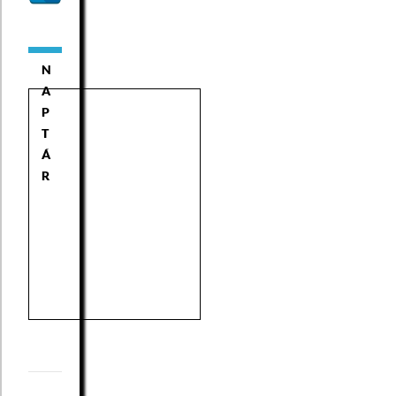
N
A
P
T
Á
R