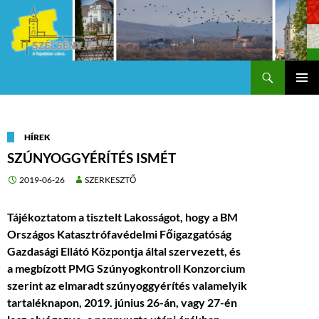
Keresés
Szécsény a fejedelmi Város
KILÉPÉS
Els
A
TARTALOMBA
me
HÍREK
SZÚNYOGGYÉRÍTÉS ISMÉT
2019-06-26
SZERKESZTŐ
Tájékoztatom a tisztelt Lakosságot, hogy a BM
Országos Katasztrófavédelmi Főigazgatóság
Gazdasági Ellátó Központja által szervezett, és
a megbízott PMG Szúnyogkontroll Konzorcium
szerint az elmaradt szúnyoggyérítés valamelyik
tartaléknapon, 2019. június 26-án, vagy 27-én