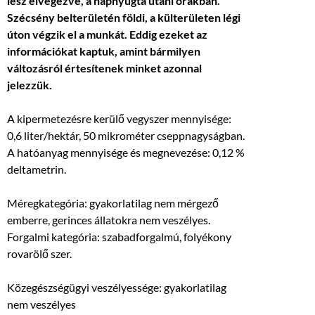
lesz elvégezve, a napnyugta utáni órákban.
Szécsény belterületén földi, a külterületen légi
úton végzik el a munkát. Eddig ezeket az
információkat kaptuk, amint bármilyen
változásról értesítenek minket azonnal
jelezzük.
A kipermetezésre kerülő vegyszer mennyisége:
0,6 liter/hektár, 50 mikrométer cseppnagyságban.
A hatóanyag mennyisége és megnevezése: 0,12 %
deltametrin.
Méregkategória: gyakorlatilag nem mérgező
emberre, gerinces állatokra nem veszélyes.
Forgalmi kategória: szabadforgalmú, folyékony
rovarölő szer.
Közegészségügyi veszélyessége: gyakorlatilag
nem veszélyes