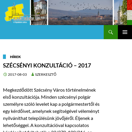
Keresés
Szécsény a fejedelmi Város
KILÉPÉS
Els
A
TARTALOMBA
me
HÍREK
SZÉCSÉNYI KONZULTÁCIÓ – 2017
2017-08-03
SZERKESZTŐ
Megkezdődött Szécsény Város történelmének
első konzultációja. Minden szécsényi polgár
személyre szóló levelet kap a polgármestertől és
egy kérdőívet, amelynek segítségével véleményt
nyilváníthat településünk jövőjéről. Éljenek a
lehetőséggel. A konzultációval kapcsolatos