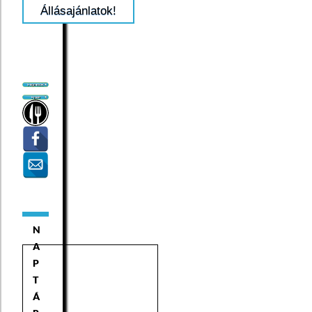
Állásajánlatok!
N
A
P
T
Á