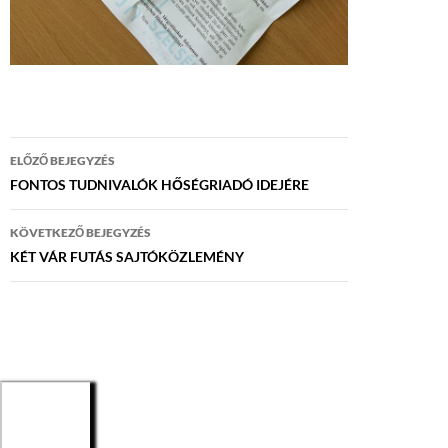
Bejegyzés
ELŐZŐ BEJEGYZÉS
navigáció
FONTOS TUDNIVALÓK HŐSÉGRIADÓ IDEJÉRE
KÖVETKEZŐ BEJEGYZÉS
KÉT VÁR FUTÁS SAJTÓKÖZLEMÉNY