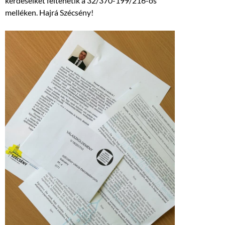
kérdéseiket feltehetik a 32/370-199/216-os
melléken. Hajrá Szécsény!