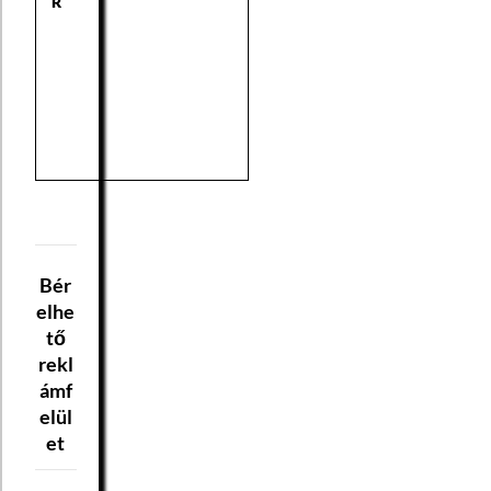
R
Bér
elhe
tő
rekl
ámf
elül
et